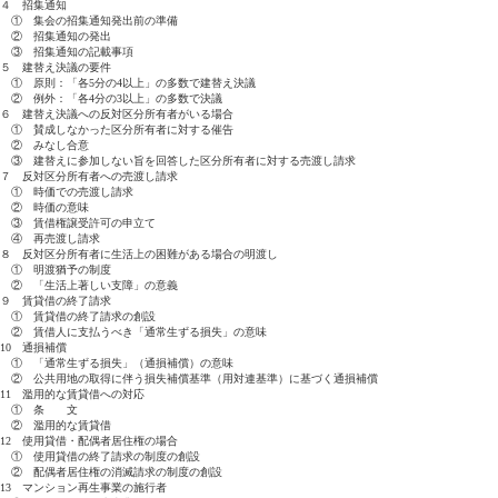
４ 招集通知
① 集会の招集通知発出前の準備
② 招集通知の発出
③ 招集通知の記載事項
５ 建替え決議の要件
① 原則：「各5分の4以上」の多数で建替え決議
② 例外：「各4分の3以上」の多数で決議
６ 建替え決議への反対区分所有者がいる場合
① 賛成しなかった区分所有者に対する催告
② みなし合意
③ 建替えに参加しない旨を回答した区分所有者に対する売渡し請求
７ 反対区分所有者への売渡し請求
① 時価での売渡し請求
② 時価の意味
③ 賃借権譲受許可の申立て
④ 再売渡し請求
８ 反対区分所有者に生活上の困難がある場合の明渡し
① 明渡猶予の制度
② 「生活上著しい支障」の意義
９ 賃貸借の終了請求
① 賃貸借の終了請求の創設
② 賃借人に支払うべき「通常生ずる損失」の意味
10 通損補償
① 「通常生ずる損失」（通損補償）の意味
② 公共用地の取得に伴う損失補償基準（用対連基準）に基づく通損補償
11 濫用的な賃貸借への対応
① 条 文
② 濫用的な賃貸借
12 使用貸借・配偶者居住権の場合
① 使用貸借の終了請求の制度の創設
② 配偶者居住権の消滅請求の制度の創設
13 マンション再生事業の施行者