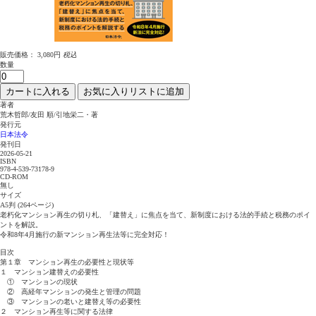
販売価格：
3,080円
税込
数量
カートに入れる
お気に入りリストに追加
著者
荒木哲郎/友田 順/引地栄二・著
発行元
日本法令
発刊日
2026-05-21
ISBN
978-4-539-73178-9
CD-ROM
無し
サイズ
A5判 (264ページ)
老朽化マンション再生の切り札、「建替え」に焦点を当て、新制度における法的手続と税務のポイ
ントを解説。
令和8年4月施行の新マンション再生法等に完全対応！
目次
第１章 マンション再生の必要性と現状等
１ マンション建替えの必要性
① マンションの現状
② 高経年マンションの発生と管理の問題
③ マンションの老いと建替え等の必要性
２ マンション再生等に関する法律