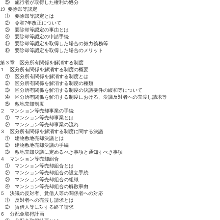
⑤ 施行者が取得した権利の処分
19 要除却等認定
① 要除却等認定とは
② 令和7年改正について
③ 要除却等認定の事由とは
④ 要除却等認定の申請手続
⑤ 要除却等認定を取得した場合の努力義務等
⑥ 要除却等認定を取得した場合のメリット
第３章 区分所有関係を解消する制度
１ 区分所有関係を解消する制度の概要
① 区分所有関係を解消する制度とは
② 区分所有関係を解消する制度の種類
③ 区分所有関係を解消する制度の決議要件の緩和等について
④ 区分所有関係を解消する制度における、決議反対者への売渡し請求等
⑤ 敷地売却制度
２ マンション等売却事業の手続
① マンション等売却事業とは
② マンション等売却事業の流れ
３ 区分所有関係を解消する制度に関する決議
① 建物敷地売却決議とは
② 建物敷地売却決議の手続
③ 敷地売却決議に定めるべき事項と通知すべき事項
４ マンション等売却組合
① マンション等売却組合とは
② マンション等売却組合の設立手続
③ マンション等売却組合の組織
④ マンション等売却組合の解散事由
５ 決議の反対者、賃借人等の関係者への対応
① 反対者への売渡し請求とは
② 賃借人等に対する終了請求
６ 分配金取得計画