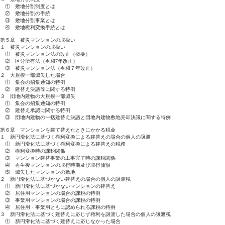
① 敷地分割制度とは
② 敷地分割の手続
③ 敷地分割事業とは
④ 敷地権利変換手続とは
第５章 被災マンションの取扱い
１ 被災マンションの取扱い
① 被災マンション法の改正（概要）
② 区分所有法（令和7年改正）
③ 被災マンション法（令和７年改正）
２ 大規模一部滅失した場合
① 集会の招集通知の特例
② 建替え決議等に関する特例
３ 団地内建物の大規模一部滅失
① 集会の招集通知の特例
② 建替え承認に関する特例
③ 団地内建物の一括建替え決議と団地内建物敷地売却決議に関する特例
第６章 マンションを建て替えたときにかかる税金
１ 新円滑化法に基づく権利変換による建替えの場合の個人の譲渡
① 新円滑化法に基づく権利変換による建替えの税務
② 権利変換時の課税関係
③ マンション建替事業の工事完了時の課税関係
④ 再生後マンションの取得時期及び取得価額
⑤ 滅失したマンションの敷地
２ 新円滑化法に基づかない建替えの場合の個人の譲渡税
① 新円滑化法に基づかないマンションの建替え
② 居住用マンションの場合の課税の特例
③ 事業用マンションの場合の課税の特例
④ 居住用・事業用ともに認められる課税の特例
３ 新円滑化法に基づく建替えに応じず権利を譲渡した場合の個人の譲渡税
① 新円滑化法に基づく建替えに応じなかった場合