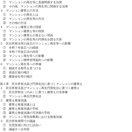
① マンションの再生等に直接関係する法律
② その他、マンションの再生等に関係する法律
３ マンション建替えの方法
① マンションの再生とは
② マンションの再生等の方法
③ その他の方法
４ マンション建替え等の現状
① マンション建替え等の現状
② マンション建替えが進まない理由
③ マンションの再生等の円滑化を図る方策
５ 区分所有法等の改正のマンション再生等への影響
① 令和７年改正への経緯
② 令和７年改正法の内容
③ マンション再生等への影響
④ マンション標準管理規約への影響
６ マンション再生等への準備
① 相談する相手を見つける
② 資金計画の検討
③ 建築会社等の検討
第２章 区分所有法及び円滑化法に基づくマンションの建替え
１ 区分所有法及びマンション再生円滑化法に基づく建替え
① 区分所有法（のみ）に基づく建替えの全体像
② マンション再生円滑化法
２ 建替え推進決議
① 建替え推進決議とは
② 建替え推進決議の手続
③ 建替え推進決議の可決後の手続
④ マンション等売却事業における推進決議
３ 区分所有者間での議論
① 合意形成に向けた話合い
② 議論すべき内容