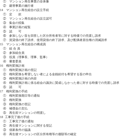
① マンション再生事業の全体像
② 建替事業の施行者
14 マンション再生組合の設立手続
① 定 款
② マンション再生組合の設立認可
③ 集会の招集
④ 事業計画の縦覧
⑤ 認 可
⑥ 参加しない旨を回答した区分所有者等に対する時価での売渡し請求
⑦ 賃貸借の終了請求、使用貸借の終了請求、及び配偶者居住権の消滅請求
15 マンション再生組合の構成員
① 組 合 員
② 参加組合員
③ 役員（理事長、理事、監事）
④ 審査委員
16 権利変換計画
① 権利変換計画の登記
② 権利変換を希望しない者による金銭給付を希望する旨の申出
③ 権利変換計画の内容
④ 権利変換計画に係る総会の議決に賛成しなかった者に対する時価での売渡し請求
⑤ 認 可
17 権利変換の手続
① 権利変換期日等の通知
② 権利変換
③ 権利変換の登記
④ 補償金の支払
⑤ 再生前マンションの明渡し
18 工事完了後の手続
① 工事完了後の通知
② 再生後マンションに関する登記
③ 借家条件の協議
④ 再生後マンションの区分所有権等の価額等の確定