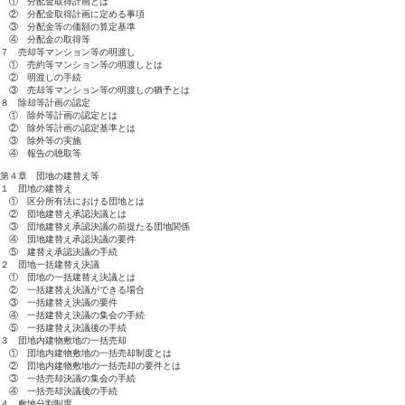
① 分配金取得計画とは
② 分配金取得計画に定める事項
③ 分配金等の価額の算定基準
④ 分配金の取得等
７ 売却等マンション等の明渡し
① 売約等マンション等の明渡しとは
② 明渡しの手続
③ 売却等マンション等の明渡しの猶予とは
８ 除却等計画の認定
① 除外等計画の認定とは
② 除外等計画の認定基準とは
③ 除外等の実施
④ 報告の聴取等
第４章 団地の建替え等
１ 団地の建替え
① 区分所有法における団地とは
② 団地建替え承認決議とは
③ 団地建替え承認決議の前提たる団地関係
④ 団地建替え承認決議の要件
⑤ 建替え承認決議の手続
２ 団地一括建替え決議
① 団地の一括建替え決議とは
② 一括建替え決議ができる場合
③ 一括建替え決議の要件
④ 一括建替え決議の集会の手続
⑤ 一括建替え決議後の手続
３ 団地内建物敷地の一括売却
① 団地内建物敷地の一括売却制度とは
② 団地内建物敷地の一括売却の要件とは
③ 一括売却決議の集会の手続
④ 一括売却決議後の手続
４ 敷地分割制度