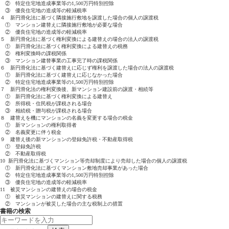
② 特定住宅地造成事業等の1,500万円特別控除
③ 優良住宅地の造成等の軽減税率
４ 新円滑化法に基づく隣接施行敷地を譲渡した場合の個人の譲渡税
① マンション建替えに隣接施行敷地が必要な場合
② 優良住宅地の造成等の軽減税率
５ 新円滑化法に基づく権利変換による建替えの場合の法人の譲渡税
① 新円滑化法に基づく権利変換による建替えの税務
② 権利変換時の課税関係
③ マンション建替事業の工事完了時の課税関係
６ 新円滑化法に基づく建替えに応じず権利を譲渡した場合の法人の譲渡税
① 新円滑化法に基づく建替えに応じなかった場合
② 特定住宅地造成事業等の1,500万円特別控除
７ 新円滑化法の権利変換後、新マンション建設前の譲渡・相続等
① 新円滑化法に基づく権利変換による建替え
② 所得税・住民税が課税される場合
③ 相続税・贈与税が課税される場合
８ 建替えを機にマンションの名義を変更する場合の税金
① 新マンションの権利取得者
② 名義変更に伴う税金
９ 建替え後の新マンションの登録免許税・不動産取得税
① 登録免許税
② 不動産取得税
10 新円滑化法に基づくマンション等売却制度により売却した場合の個人の譲渡税
① 新円滑化法に基づくマンション敷地売却事業があった場合
② 特定住宅地造成事業等の1,500万円特別控除
③ 優良住宅地の造成等の軽減税率
11 被災マンションの建替えの場合の税金
① 被災マンションの建替えに関する税務
② マンションが被災した場合の主な税制上の措置
書籍の検索