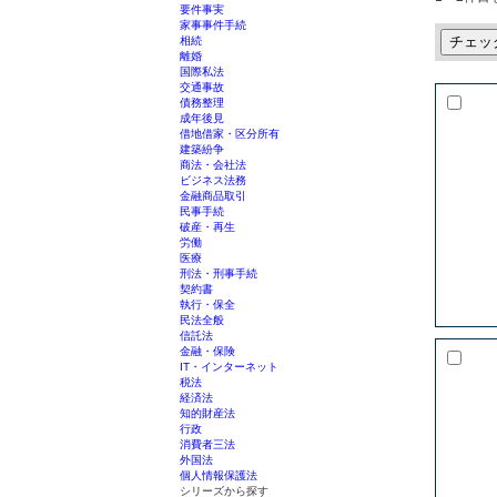
要件事実
家事事件手続
チェッ
相続
離婚
国際私法
交通事故
債務整理
成年後見
借地借家・区分所有
建築紛争
商法・会社法
ビジネス法務
金融商品取引
民事手続
破産・再生
労働
医療
刑法・刑事手続
契約書
執行・保全
民法全般
信託法
金融・保険
IT・インターネット
税法
経済法
知的財産法
行政
消費者三法
外国法
個人情報保護法
シリーズから探す