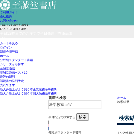
ご利用ガイド
会社概要
お問い合わせ
TEL：03-3947-3951
FAX：03-3947-3953
平日12時までのご注文で当日発送（在庫品限
り）
カートを見る
ログイン
新規会員登録
ホーム
分野別スタンダード書籍
シリーズから探す
至誠堂通信
至誠堂通信ベスト10
最近の新刊
話題書の発刊予定
売れてます
新人弁護士がよく買う本
企業法務系事務所
新人弁護士がよく買う本
個人法務系事務所
書籍の検索
ホーム
検索結果
検索
検索
条件指定で検索する
分野別スタンダード書籍
1〜2件