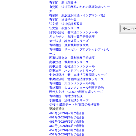
有斐閣 新注釈民法
有斐閣 法律実務家のための基礎知識シリー
ズ
有斐閣 新版注釈民法（オンデマンド版）
有斐閣 法律学全集
弘文堂 法律学講座双書
チェッ
弘文堂 条解シリーズ
日本評論社 基本法コンメンタール
ぎょうせい 弁護士専門研修講座
第一法規 論点体系シリーズ
青林書院 最新裁判実務大系
青林書院 リーガル・プログレッシブ・シリ
ーズ
民事法研究会 裁判事務手続講座
商事法務 裁判実務シリーズ
商事法務 会社法コンメンタール
商事法務 ハンドブックシリーズ
中央経済社 新・会社法実務問題シリーズ
中央経済社 労働関係法律実務シリーズ
青林書院 大コンメンタール刑法
青林書院 大コンメンタール刑事訴訟法
現代人文社 GENJIN刑事弁護シリーズ
青林書院 青林法律相談
学陽書房 法律相談シリーズ
旬報社 最新テーマ別 実践労働法実務
至誠堂通信
463号(2026年7月の新刊)
462号(2026年6月の新刊)
461号(2026年5月の新刊)
460号(2026年4月の新刊)
459号(2026年3月の新刊)
458号(2026年2月の新刊)