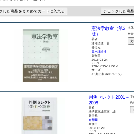
クした商品をまとめてカートに入れる
チェックした商
憲法学教室（第3
本体
版）
数量
著者
カ
浦部法穂・著
発行元
日本評論社
発刊日
2016-03-24
ISBN
978-4-535-52151-3
サイズ
A5判上製 (636ページ)
判例セレクト2001～
本
2008
数
著者
法学教室編集室・編
発行元
有斐閣
発刊日
2010-12-20
ISBN