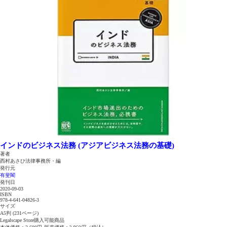
インドのビジネス法務 (アジアビジネス法務の基礎)
著者
西村あさひ法律事務所・編
発行元
有斐閣
発刊日
2020-09-03
ISBN
978-4-641-04826-3
サイズ
A5判 (231ページ)
Legalscape Store購入可能商品