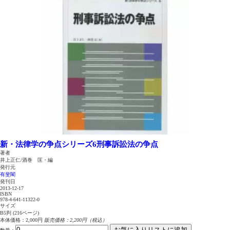
新・法律学の争点シリーズ6
刑事訴訟法の争点
著者
井上正仁/酒巻 匡・編
発行元
有斐閣
発刊日
2013-12-17
ISBN
978-4-641-11322-0
サイズ
B5判 (216ページ)
本体価格：2,000円
販売価格：2,200円（税込）
お気に入りリストに追加