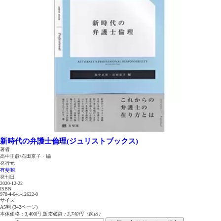
新時代の弁護士倫理(ジュリストブックス)
著者
高中正彦/石田京子・編
発行元
有斐閣
発刊日
2020-12-22
ISBN
978-4-641-12622-0
サイズ
A5判 (342ページ)
本体価格：3,400円
販売価格：3,740円（税込）