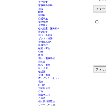
要件事実
家事事件手続
チェッ
相続
離婚
国際私法
交通事故
債務整理
成年後見
借地借家・区分所有
建築紛争
商法・会社法
ビジネス法務
金融商品取引
民事手続
破産・再生
労働
医療
刑法・刑事手続
契約書
執行・保全
民法全般
チェッ
信託法
金融・保険
IT・インターネット
税法
経済法
知的財産法
行政
消費者三法
外国法
個人情報保護法
シリーズから探す