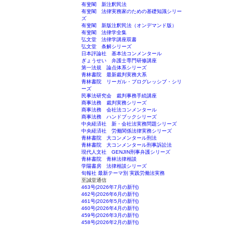
有斐閣 新注釈民法
有斐閣 法律実務家のための基礎知識シリー
ズ
有斐閣 新版注釈民法（オンデマンド版）
有斐閣 法律学全集
弘文堂 法律学講座双書
弘文堂 条解シリーズ
日本評論社 基本法コンメンタール
ぎょうせい 弁護士専門研修講座
第一法規 論点体系シリーズ
青林書院 最新裁判実務大系
青林書院 リーガル・プログレッシブ・シリ
ーズ
民事法研究会 裁判事務手続講座
商事法務 裁判実務シリーズ
商事法務 会社法コンメンタール
商事法務 ハンドブックシリーズ
中央経済社 新・会社法実務問題シリーズ
中央経済社 労働関係法律実務シリーズ
青林書院 大コンメンタール刑法
青林書院 大コンメンタール刑事訴訟法
現代人文社 GENJIN刑事弁護シリーズ
青林書院 青林法律相談
学陽書房 法律相談シリーズ
旬報社 最新テーマ別 実践労働法実務
至誠堂通信
463号(2026年7月の新刊)
462号(2026年6月の新刊)
461号(2026年5月の新刊)
460号(2026年4月の新刊)
459号(2026年3月の新刊)
458号(2026年2月の新刊)