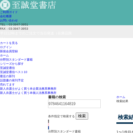
ご利用ガイド
会社概要
お問い合わせ
TEL：03-3947-3951
FAX：03-3947-3953
平日12時までのご注文で当日発送（在庫品限
り）
カートを見る
ログイン
新規会員登録
ホーム
分野別スタンダード書籍
シリーズから探す
至誠堂通信
至誠堂通信ベスト10
最近の新刊
話題書の発刊予定
売れてます
新人弁護士がよく買う本
企業法務系事務所
新人弁護士がよく買う本
個人法務系事務所
書籍の検索
ホーム
検索結果
検索
検索
条件指定で検索する
分野別スタンダード書籍
1〜1件