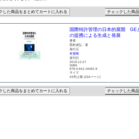
クした商品をまとめてカートに入れる
チェックした商
国際特許管理の日本的展開 GE
の提携による生成と発展
著者
西村成弘・著
発行元
有斐閣
発刊日
2016-12-27
ISBN
978-4-641-16481-9
サイズ
A5判上製 (334ページ)
クした商品をまとめてカートに入れる
チェックした商