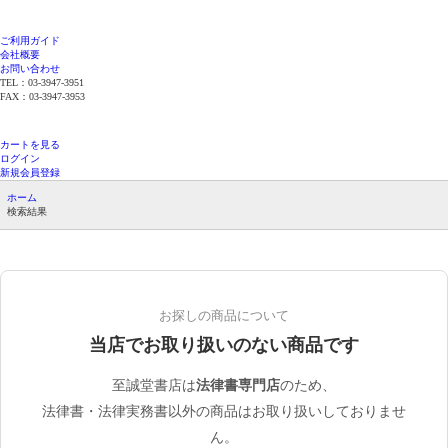
ご利用ガイド
会社概要
お問い合わせ
TEL：03-3947-3951
FAX：03-3947-3953
平日12時までのご注文で当日発送（在庫品限
り）
カートを見る
ログイン
新規会員登録
ホーム
検索結果
お探しの商品について
当店でお取り扱いのない商品です
至誠堂書店は
法律書専門店
のため、
法律書・法律実務書以外の商品はお取り扱いしておりませ
ん。