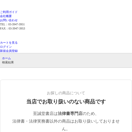
ご利用ガイド
会社概要
お問い合わせ
TEL：03-3947-3951
FAX：03-3947-3953
平日12時までのご注文で当日発送（在庫品限
り）
カートを見る
ログイン
新規会員登録
ホーム
検索結果
お探しの商品について
当店でお取り扱いのない商品です
至誠堂書店は
法律書専門店
のため、
法律書・法律実務書以外の商品はお取り扱いしておりませ
ん。