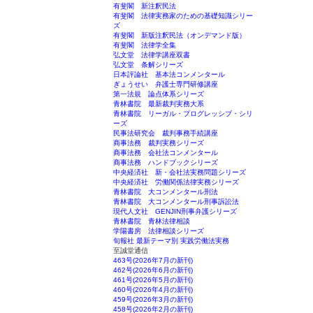
有斐閣 新注釈民法
有斐閣 法律実務家のための基礎知識シリー
ズ
有斐閣 新版注釈民法（オンデマンド版）
有斐閣 法律学全集
弘文堂 法律学講座双書
弘文堂 条解シリーズ
日本評論社 基本法コンメンタール
ぎょうせい 弁護士専門研修講座
第一法規 論点体系シリーズ
青林書院 最新裁判実務大系
青林書院 リーガル・プログレッシブ・シリ
ーズ
民事法研究会 裁判事務手続講座
商事法務 裁判実務シリーズ
商事法務 会社法コンメンタール
商事法務 ハンドブックシリーズ
中央経済社 新・会社法実務問題シリーズ
中央経済社 労働関係法律実務シリーズ
青林書院 大コンメンタール刑法
青林書院 大コンメンタール刑事訴訟法
現代人文社 GENJIN刑事弁護シリーズ
青林書院 青林法律相談
学陽書房 法律相談シリーズ
旬報社 最新テーマ別 実践労働法実務
至誠堂通信
463号(2026年7月の新刊)
462号(2026年6月の新刊)
461号(2026年5月の新刊)
460号(2026年4月の新刊)
459号(2026年3月の新刊)
458号(2026年2月の新刊)