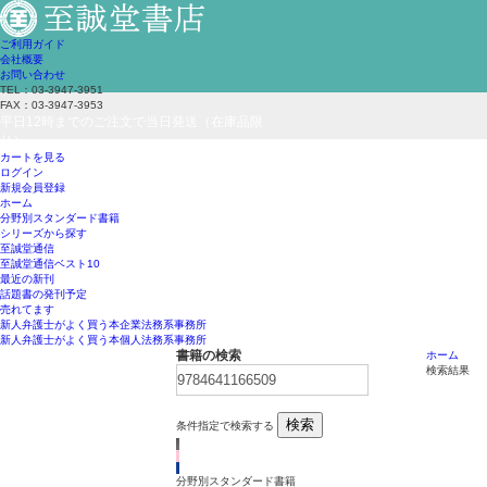
ご利用ガイド
会社概要
お問い合わせ
TEL：03-3947-3951
FAX：03-3947-3953
平日12時までのご注文で当日発送（在庫品限
り）
カートを見る
ログイン
新規会員登録
ホーム
分野別スタンダード書籍
シリーズから探す
至誠堂通信
至誠堂通信ベスト10
最近の新刊
話題書の発刊予定
売れてます
新人弁護士がよく買う本
企業法務系事務所
新人弁護士がよく買う本
個人法務系事務所
書籍の検索
ホーム
検索結果
検索
条件指定で検索する
分野別スタンダード書籍