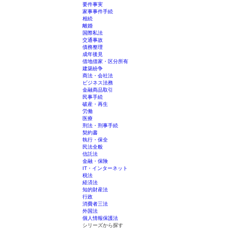
要件事実
家事事件手続
相続
離婚
国際私法
交通事故
債務整理
成年後見
借地借家・区分所有
建築紛争
商法・会社法
ビジネス法務
金融商品取引
民事手続
破産・再生
労働
医療
刑法・刑事手続
契約書
執行・保全
民法全般
信託法
金融・保険
IT・インターネット
税法
経済法
知的財産法
行政
消費者三法
外国法
個人情報保護法
シリーズから探す