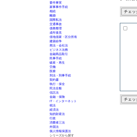
要件事実
家事事件手続
チェッ
相続
離婚
国際私法
交通事故
債務整理
成年後見
借地借家・区分所有
建築紛争
商法・会社法
ビジネス法務
金融商品取引
民事手続
破産・再生
労働
医療
刑法・刑事手続
契約書
執行・保全
民法全般
信託法
金融・保険
チェッ
IT・インターネット
税法
経済法
知的財産法
行政
消費者三法
外国法
個人情報保護法
シリーズから探す