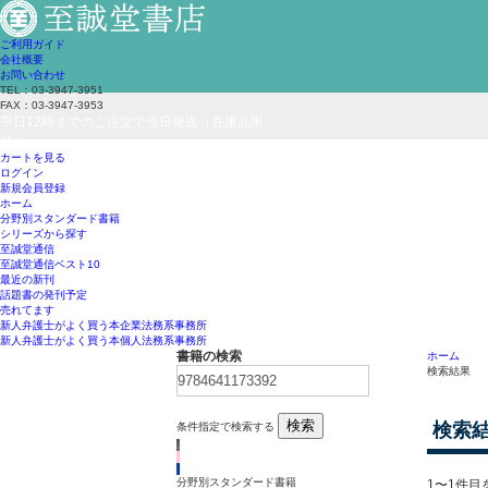
ご利用ガイド
会社概要
お問い合わせ
TEL：03-3947-3951
FAX：03-3947-3953
平日12時までのご注文で当日発送（在庫品限
り）
カートを見る
ログイン
新規会員登録
ホーム
分野別スタンダード書籍
シリーズから探す
至誠堂通信
至誠堂通信ベスト10
最近の新刊
話題書の発刊予定
売れてます
新人弁護士がよく買う本
企業法務系事務所
新人弁護士がよく買う本
個人法務系事務所
書籍の検索
ホーム
検索結果
検索
検索
条件指定で検索する
分野別スタンダード書籍
1〜1件