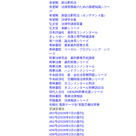
有斐閣 新注釈民法
有斐閣 法律実務家のための基礎知識シリー
ズ
有斐閣 新版注釈民法（オンデマンド版）
有斐閣 法律学全集
弘文堂 法律学講座双書
弘文堂 条解シリーズ
日本評論社 基本法コンメンタール
ぎょうせい 弁護士専門研修講座
第一法規 論点体系シリーズ
青林書院 最新裁判実務大系
青林書院 リーガル・プログレッシブ・シリ
ーズ
民事法研究会 裁判事務手続講座
商事法務 裁判実務シリーズ
商事法務 会社法コンメンタール
商事法務 ハンドブックシリーズ
中央経済社 新・会社法実務問題シリーズ
中央経済社 労働関係法律実務シリーズ
青林書院 大コンメンタール刑法
青林書院 大コンメンタール刑事訴訟法
現代人文社 GENJIN刑事弁護シリーズ
青林書院 青林法律相談
学陽書房 法律相談シリーズ
旬報社 最新テーマ別 実践労働法実務
至誠堂通信
463号(2026年7月の新刊)
462号(2026年6月の新刊)
461号(2026年5月の新刊)
460号(2026年4月の新刊)
459号(2026年3月の新刊)
458号(2026年2月の新刊)