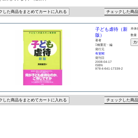
クした商品をまとめてカートに入れる
チェックした商
子ども虐待（新
本体価
版）
数量
著者
カ
橋重宏・編
発行元
有斐閣
発刊日
2008-04-17
ISBN
978-4-641-17339-2
クした商品をまとめてカートに入れる
チェックした商