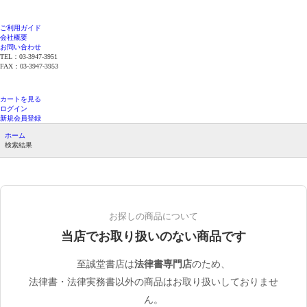
ご利用ガイド
会社概要
お問い合わせ
TEL：03-3947-3951
FAX：03-3947-3953
平日12時までのご注文で当日発送（在庫品限
り）
カートを見る
ログイン
新規会員登録
ホーム
検索結果
お探しの商品について
当店でお取り扱いのない商品です
至誠堂書店は
法律書専門店
のため、
法律書・法律実務書以外の商品はお取り扱いしておりませ
ん。