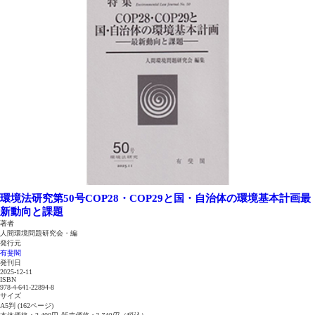
環境法研究第50号
COP28・COP29と国・自治体の環境基本計画
最
新動向と課題
著者
人間環境問題研究会・編
発行元
有斐閣
発刊日
2025-12-11
ISBN
978-4-641-22894-8
サイズ
A5判 (162ページ)