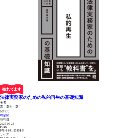
法律実務家のための私的再生の基礎知識
著者
髙井章光・著
発行元
有斐閣
発刊日
2025-06-23
ISBN
978-4-641-23351-5
サイズ