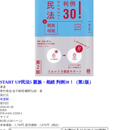
START UP
民法5 親族・相続 判例30！（第2版）
著者
青竹美佳/金子敬明/幡野弘樹・著
発行元
有斐閣
発刊日
2026-01-28
ISBN
978-4-641-23359-1
サイズ
B5判 (128ページ)
本体価格：1,700円
販売価格：1,870円（税込）