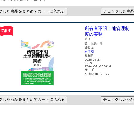
クした商品をまとめてカートに入れる
チェックした商
所有者不明土地管理制
度の実務
著者
藤田広美・著
発行元
有斐閣
発刊日
2026-04-27
ISBN
978-4-641-23381-2
サイズ
A5判 (280ページ)
クした商品をまとめてカートに入れる
チェックした商