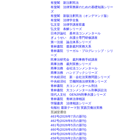
有斐閣 新注釈民法
有斐閣 法律実務家のための基礎知識シリー
ズ
有斐閣 新版注釈民法（オンデマンド版）
有斐閣 法律学全集
弘文堂 法律学講座双書
弘文堂 条解シリーズ
日本評論社 基本法コンメンタール
ぎょうせい 弁護士専門研修講座
第一法規 論点体系シリーズ
青林書院 最新裁判実務大系
青林書院 リーガル・プログレッシブ・シリ
ーズ
民事法研究会 裁判事務手続講座
商事法務 裁判実務シリーズ
商事法務 会社法コンメンタール
商事法務 ハンドブックシリーズ
中央経済社 新・会社法実務問題シリーズ
中央経済社 労働関係法律実務シリーズ
青林書院 大コンメンタール刑法
青林書院 大コンメンタール刑事訴訟法
現代人文社 GENJIN刑事弁護シリーズ
青林書院 青林法律相談
学陽書房 法律相談シリーズ
旬報社 最新テーマ別 実践労働法実務
至誠堂通信
463号(2026年7月の新刊)
462号(2026年6月の新刊)
461号(2026年5月の新刊)
460号(2026年4月の新刊)
459号(2026年3月の新刊)
458号(2026年2月の新刊)