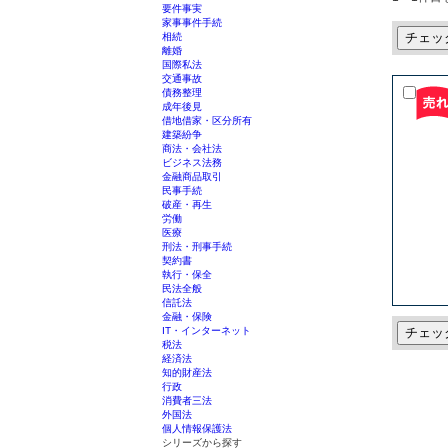
要件事実
家事事件手続
チェッ
相続
離婚
国際私法
交通事故
債務整理
成年後見
借地借家・区分所有
建築紛争
商法・会社法
ビジネス法務
金融商品取引
民事手続
破産・再生
労働
医療
刑法・刑事手続
契約書
執行・保全
民法全般
信託法
金融・保険
チェッ
IT・インターネット
税法
経済法
知的財産法
行政
消費者三法
外国法
個人情報保護法
シリーズから探す