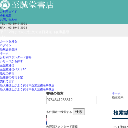
ご利用ガイド
会社概要
お問い合わせ
TEL：03-3947-3951
FAX：03-3947-3953
平日12時までのご注文で当日発送（在庫品限
り）
カートを見る
ログイン
新規会員登録
ホーム
分野別スタンダード書籍
シリーズから探す
至誠堂通信
至誠堂通信ベスト10
最近の新刊
話題書の発刊予定
売れてます
新人弁護士がよく買う本
企業法務系事務所
新人弁護士がよく買う本
個人法務系事務所
書籍の検索
ホーム
検索結果
検索
検索
条件指定で検索する
分野別スタンダード書籍
1〜1件