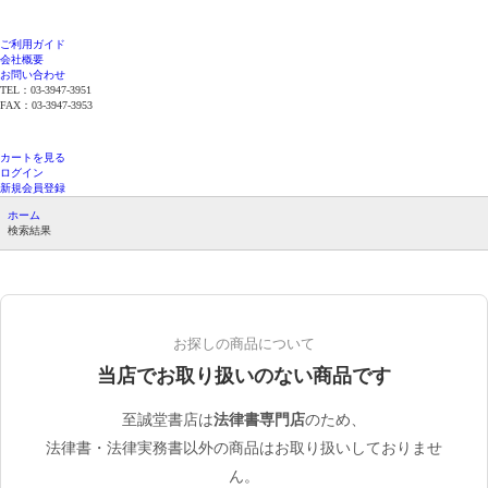
ご利用ガイド
会社概要
お問い合わせ
TEL：03-3947-3951
FAX：03-3947-3953
平日12時までのご注文で当日発送（在庫品限
り）
カートを見る
ログイン
新規会員登録
ホーム
検索結果
お探しの商品について
当店でお取り扱いのない商品です
至誠堂書店は
法律書専門店
のため、
法律書・法律実務書以外の商品はお取り扱いしておりませ
ん。