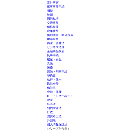
要件事実
家事事件手続
相続
離婚
国際私法
交通事故
債務整理
成年後見
借地借家・区分所有
建築紛争
商法・会社法
ビジネス法務
金融商品取引
民事手続
破産・再生
労働
医療
刑法・刑事手続
契約書
執行・保全
民法全般
信託法
金融・保険
IT・インターネット
税法
経済法
知的財産法
行政
消費者三法
外国法
個人情報保護法
シリーズから探す