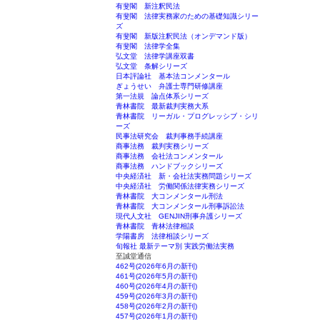
有斐閣 新注釈民法
有斐閣 法律実務家のための基礎知識シリー
ズ
有斐閣 新版注釈民法（オンデマンド版）
有斐閣 法律学全集
弘文堂 法律学講座双書
弘文堂 条解シリーズ
日本評論社 基本法コンメンタール
ぎょうせい 弁護士専門研修講座
第一法規 論点体系シリーズ
青林書院 最新裁判実務大系
青林書院 リーガル・プログレッシブ・シリ
ーズ
民事法研究会 裁判事務手続講座
商事法務 裁判実務シリーズ
商事法務 会社法コンメンタール
商事法務 ハンドブックシリーズ
中央経済社 新・会社法実務問題シリーズ
中央経済社 労働関係法律実務シリーズ
青林書院 大コンメンタール刑法
青林書院 大コンメンタール刑事訴訟法
現代人文社 GENJIN刑事弁護シリーズ
青林書院 青林法律相談
学陽書房 法律相談シリーズ
旬報社 最新テーマ別 実践労働法実務
至誠堂通信
462号(2026年6月の新刊)
461号(2026年5月の新刊)
460号(2026年4月の新刊)
459号(2026年3月の新刊)
458号(2026年2月の新刊)
457号(2026年1月の新刊)