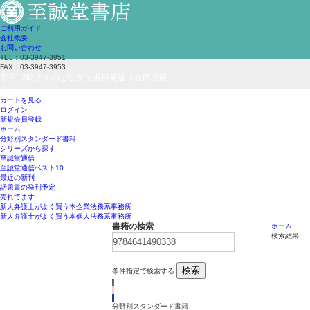
ご利用ガイド
会社概要
お問い合わせ
TEL：03-3947-3951
FAX：03-3947-3953
平日12時までのご注文で当日発送（在庫品限
り）
カートを見る
ログイン
新規会員登録
ホーム
分野別スタンダード書籍
シリーズから探す
至誠堂通信
至誠堂通信ベスト10
最近の新刊
話題書の発刊予定
売れてます
新人弁護士がよく買う本
企業法務系事務所
新人弁護士がよく買う本
個人法務系事務所
書籍の検索
ホーム
検索結果
検索
条件指定で検索する
分野別スタンダード書籍