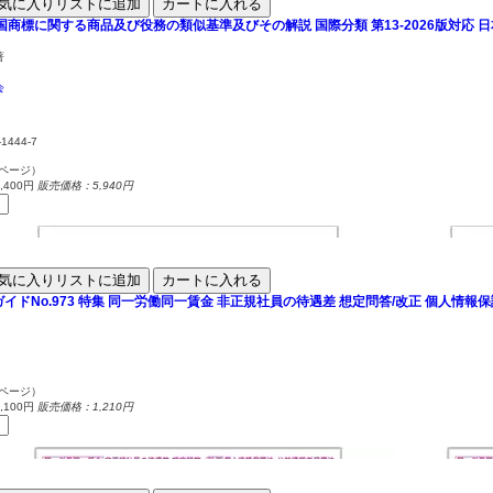
気に入りリストに追加
カートに入れる
中国商標に関する商品及び役務の類似基準及びその解説
国際分類 第13-2026版対応
著
会
-1444-7
6ページ）
400円
販売価格：5,940円
気に入りリストに追加
カートに入れる
イドNo.973
特集 同一労働同一賃金 非正規社員の待遇差 想定問答/改正 個人情報
6ページ）
100円
販売価格：1,210円