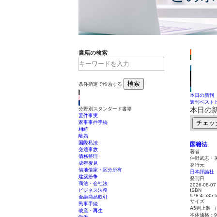
書籍の検索
検索
条件指定で検索する
本日の新刊
週刊ベスト
本日の
分野別スタンダード書籍
要件事実
チェッ
家事事件手続
相続
離婚
国際私法
国籍法
交通事故
著者
債務整理
仲野武志・
成年後見
発行元
借地借家・区分所有
日本評論社
建築紛争
発刊日
商法・会社法
2026-08-07
ビジネス法務
ISBN
978-4-535-
金融商品取引
サイズ
民事手続
A5判上製 
破産・再生
本体価格：9,