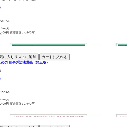
版
-5087-4
4ページ）
400円
販売価格：4,840円
気に入りリストに追加
カートに入れる
ための
刑事訴訟法講義（第五版）
著
版
-1509-0
5ページ）
400円
販売価格：2,640円