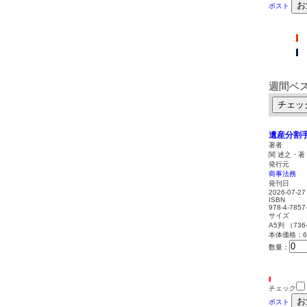
お
ポスト
週間ベ
チェッ
遺産分割
著者
関 述之・著
発行元
商事法務
発刊日
2026-07-27
ISBN
978-4-7857
サイズ
A5判 （73
本体価格：6,
数量：
チェック
お
ポスト