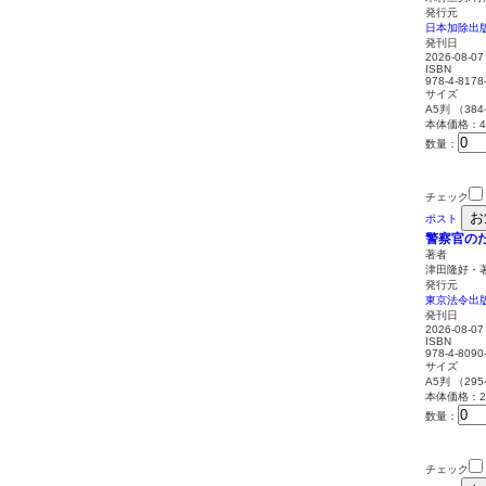
発行元
日本加除出
発刊日
2026-08-07
ISBN
978-4-8178
サイズ
A5判 （38
本体価格：4,
数量：
チェック
お
ポスト
警察官の
著者
津田隆好・
発行元
東京法令出
発刊日
2026-08-07
ISBN
978-4-8090
サイズ
A5判 （29
本体価格：2,
数量：
チェック