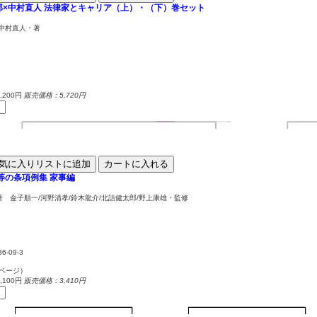
郎×中村直人
法律家とキャリア（上）・（下）巻セット
/中村直人・著
200円
販売価格：5,720円
気に入りリストに追加
カートに入れる
停等の条項例集
家事編
 金子順一/河野清孝/鈴木龍介/北詰健太郎/野上康雄・監修
36-09-3
0ページ）
100円
販売価格：3,410円