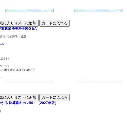
気に入りリストに追加
カートに入れる
詐欺救済法実務手続Q＆A
根 洋/松本淳子・編著
究会
-2523-7
0ページ）
000円
販売価格：4,400円
気に入りリストに追加
カートに入れる
わかる
決算書キホン50！（2027年版）
著