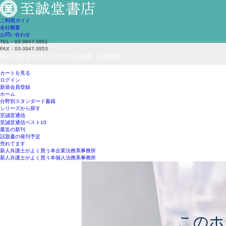
ご利用ガイド
会社概要
お問い合わせ
TEL：03-3947-3951
FAX：03-3947-3953
平日12時までのご注文で当日発送（在庫品限
り）
カートを見る
ログイン
新規会員登録
ホーム
分野別スタンダード書籍
シリーズから探す
至誠堂通信
至誠堂通信ベスト10
最近の新刊
話題書の発刊予定
売れてます
新人弁護士がよく買う本
企業法務系事務所
新人弁護士がよく買う本
個人法務系事務所
このホ