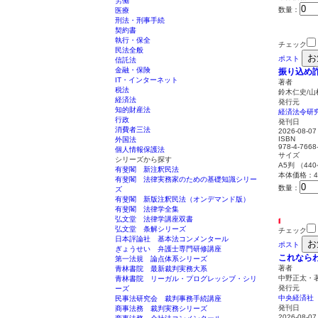
労働
数量：
医療
刑法・刑事手続
契約書
執行・保全
チェック
民法全般
お
ポスト
信託法
金融・保険
振り込め
IT・インターネット
著者
税法
鈴木仁史/山
経済法
発行元
知的財産法
経済法令研
行政
発刊日
消費者三法
2026-08-07
ISBN
外国法
978-4-7668
個人情報保護法
サイズ
シリーズから探す
A5判 （44
有斐閣 新注釈民法
本体価格：4,
有斐閣 法律実務家のための基礎知識シリー
数量：
ズ
有斐閣 新版注釈民法（オンデマンド版）
有斐閣 法律学全集
弘文堂 法律学講座双書
弘文堂 条解シリーズ
チェック
日本評論社 基本法コンメンタール
お
ポスト
ぎょうせい 弁護士専門研修講座
これなら
第一法規 論点体系シリーズ
著者
青林書院 最新裁判実務大系
中野正太・
青林書院 リーガル・プログレッシブ・シリ
発行元
ーズ
中央経済社
民事法研究会 裁判事務手続講座
発刊日
商事法務 裁判実務シリーズ
2026-08-07