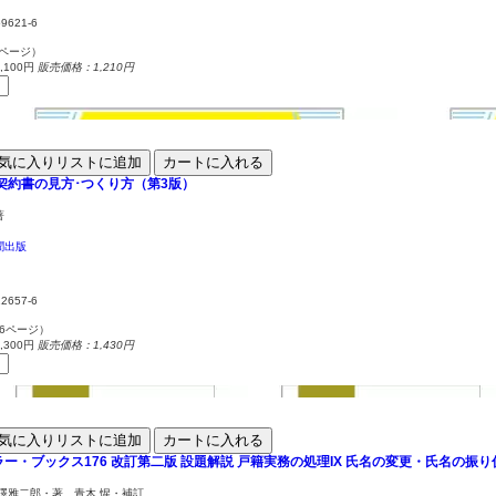
59621-6
6ページ）
100円
販売価格：1,210円
気に入りリストに追加
カートに入れる
契約書の見方･つくり方（第3版）
著
聞出版
12657-6
36ページ）
300円
販売価格：1,430円
気に入りリストに追加
カートに入れる
ー・ブックス176
改訂第二版 設題解説 戸籍実務の処理IX
氏名の変更・氏名の振り
澤雅二郎・著 青木 惺・補訂