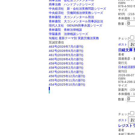
商事法務 会社法コンメンタール
ISBN
商事法務 ハンドブックシリーズ
978-4-502-
中央経済社 新・会社法実務問題シリーズ
サイズ
中央経済社 労働関係法律実務シリーズ
B5判 （21
青林書院 大コンメンタール刑法
本体価格：1,
青林書院 大コンメンタール刑事訴訟法
数量：
現代人文社 GENJIN刑事弁護シリーズ
青林書院 青林法律相談
学陽書房 法律相談シリーズ
旬報社 最新テーマ別 実践労働法実務
チェック
至誠堂通信
お
ポスト
463号(2026年7月の新刊)
日経文庫
462号(2026年6月の新刊)
著者
461号(2026年5月の新刊)
淵邊善彦・
460号(2026年4月の新刊)
発行元
459号(2026年3月の新刊)
日本経済新
458号(2026年2月の新刊)
発刊日
457号(2026年1月の新刊)
2026-08-07
456号(2025年12月の新刊)
ISBN
455号(2025年11月の新刊)
978-4-296-
454号(2025年10月の新刊)
サイズ
新書判 （2
本体価格：1,
数量：
チェック
お
ポスト
レジストラ
著者
木村三男/竹