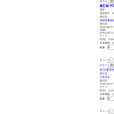
お
ポスト
新訂版 
著者
岩井智子・
発行元
発明推進協
発刊日
2026-08-07
ISBN
978-4-8271
サイズ
B5判 （43
本体価格：5,
数量：
チェック
お
ポスト
ビジネスガ
発行元
日本法令
発刊日
2026-08-07
サイズ
B5判 （11
本体価格：1,
数量：
チェック