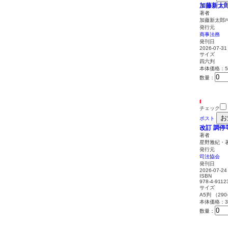
加藤新太
著者
加藤新太郎
発行元
商事法務
発刊日
2026-07-31
サイズ
四六判
本体価格：5,
数量：
チェック
お
ポスト
改訂 調
著者
星野雅紀・著
発行元
司法協会
発刊日
2026-07-24
ISBN
978-4-9112
サイズ
A5判 （29
本体価格：3,
数量：