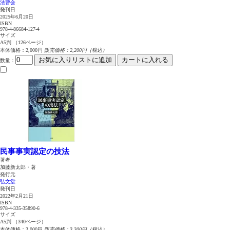
法曹会
発刊日
2025年6月20日
ISBN
978-4-86684-127-4
サイズ
A5判 （126ページ）
本体価格：2,000円
販売価格：2,200円（税込）
お気に入りリストに追加
カートに入れる
数量
：
民事事実認定の技法
著者
加藤新太郎・著
発行元
弘文堂
発刊日
2022年2月21日
ISBN
978-4-335-35890-6
サイズ
A5判 （340ページ）
本体価格：3,000円
販売価格：3,300円（税込）