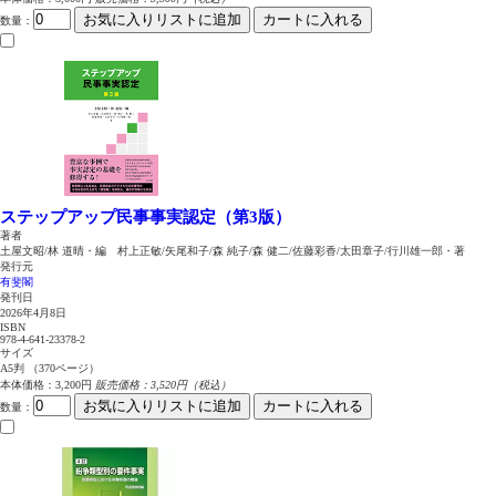
お気に入りリストに追加
カートに入れる
数量
：
ステップアップ民事事実認定（第3版）
著者
土屋文昭/林 道晴・編 村上正敏/矢尾和子/森 純子/森 健二/佐藤彩香/太田章子/行川雄一郎・著
発行元
有斐閣
発刊日
2026年4月8日
ISBN
978-4-641-23378-2
サイズ
A5判 （370ページ）
本体価格：3,200円
販売価格：3,520円（税込）
お気に入りリストに追加
カートに入れる
数量
：