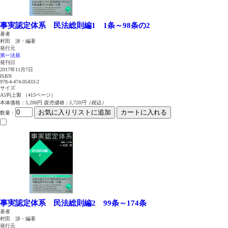
事実認定体系 民法総則編1 1条～98条の2
著者
村田 渉・編著
発行元
第一法規
発刊日
2017年11月7日
ISBN
978-4-474-05433-2
サイズ
A5判上製 （413ページ）
本体価格：5,200円
販売価格：5,720円（税込）
お気に入りリストに追加
カートに入れる
数量
：
事実認定体系 民法総則編2 99条～174条
著者
村田 渉・編著
発行元