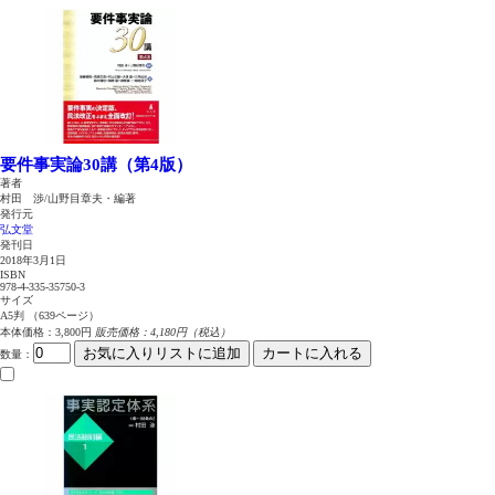
要件事実論30講（第4版）
著者
村田 渉/山野目章夫・編著
発行元
弘文堂
発刊日
2018年3月1日
ISBN
978-4-335-35750-3
サイズ
A5判 （639ページ）
本体価格：3,800円
販売価格：4,180円（税込）
お気に入りリストに追加
カートに入れる
数量
：