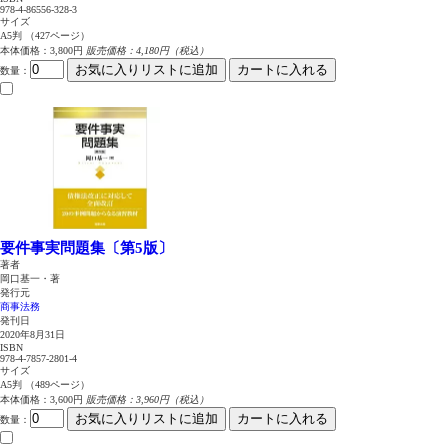
978-4-86556-328-3
サイズ
A5判 （427ページ）
本体価格：3,800円
販売価格：4,180円（税込）
お気に入りリストに追加
カートに入れる
数量
：
要件事実問題集〔第5版〕
著者
岡口基一・著
発行元
商事法務
発刊日
2020年8月31日
ISBN
978-4-7857-2801-4
サイズ
A5判 （489ページ）
本体価格：3,600円
販売価格：3,960円（税込）
お気に入りリストに追加
カートに入れる
数量
：