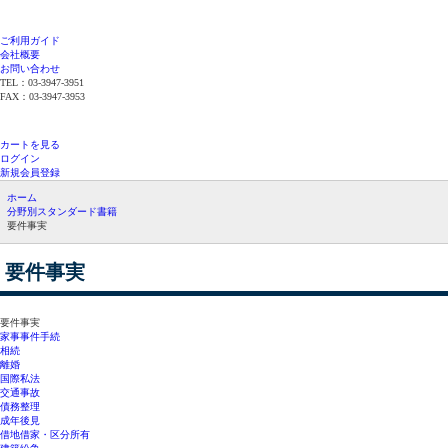
ご利用ガイド
会社概要
お問い合わせ
TEL：03-3947-3951
FAX：03-3947-3953
平日12時までのご注文で当日発送（在庫品限
り）
カートを見る
ログイン
新規会員登録
ホーム
分野別スタンダード書籍
要件事実
要件事実
要件事実
家事事件手続
相続
離婚
国際私法
交通事故
債務整理
成年後見
借地借家・区分所有