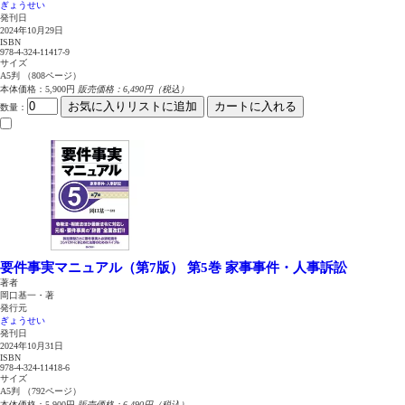
ぎょうせい
発刊日
2024年10月29日
ISBN
978-4-324-11417-9
サイズ
A5判 （808ページ）
本体価格：5,900円
販売価格：6,490円（税込）
お気に入りリストに追加
カートに入れる
数量
：
要件事実マニュアル（第7版） 第5巻
家事事件・人事訴訟
著者
岡口基一・著
発行元
ぎょうせい
発刊日
2024年10月31日
ISBN
978-4-324-11418-6
サイズ
A5判 （792ページ）
本体価格：5,900円
販売価格：6,490円（税込）