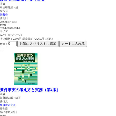
著者
司法研修所・編
発行元
法曹会
発刊日
2023年3月10日
ISBN
978-4-86684-094-9
サイズ
A5判 （176ページ）
本体価格：2,000円
販売価格：2,200円（税込）
お気に入りリストに追加
カートに入れる
数量
：
要件事実の考え方と実務（第4版）
著者
加藤新太郎・編著
発行元
民事法研究会
発刊日
2019年12月6日
ISBN