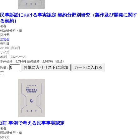
民事訴訟における事実認定
契約分野別研究（製作及び開発に関す
る契約）
著者
司法研修所・編
発行元
法曹会
発刊日
2014年1月30日
サイズ
A5判 （312ページ）
本体価格：2,714円
販売価格：2,985円（税込）
お気に入りリストに追加
カートに入れる
数量
：
3訂 事例で考える民事事実認定
著者
司法研修所・編
発行元