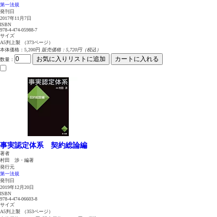
第一法規
発刊日
2017年11月7日
ISBN
978-4-474-05988-7
サイズ
A5判上製 （373ページ）
本体価格：5,200円
販売価格：5,720円（税込）
お気に入りリストに追加
カートに入れる
数量
：
事実認定体系 契約総論編
著者
村田 渉・編著
発行元
第一法規
発刊日
2019年12月20日
ISBN
978-4-474-06603-8
サイズ
A5判上製 （353ページ）