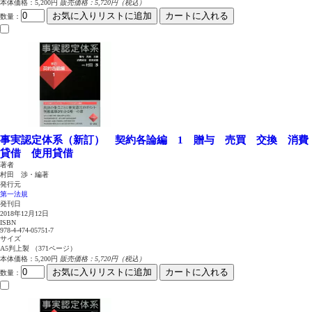
本体価格：5,200円
販売価格：5,720円（税込）
お気に入りリストに追加
カートに入れる
数量
：
事実認定体系（新訂） 契約各論編 1 贈与 売買 交換 消費
貸借 使用貸借
著者
村田 渉・編著
発行元
第一法規
発刊日
2018年12月12日
ISBN
978-4-474-05751-7
サイズ
A5判上製 （371ページ）
本体価格：5,200円
販売価格：5,720円（税込）
お気に入りリストに追加
カートに入れる
数量
：