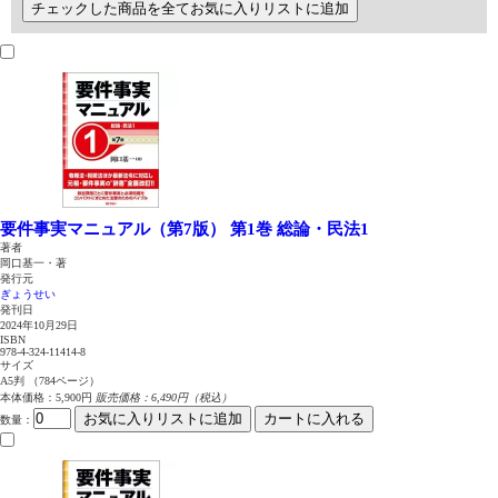
チェックした商品を全てお気に入りリストに追加
要件事実マニュアル（第7版） 第1巻
総論・民法1
著者
岡口基一・著
発行元
ぎょうせい
発刊日
2024年10月29日
ISBN
978-4-324-11414-8
サイズ
A5判 （784ページ）
本体価格：5,900円
販売価格：6,490円（税込）
お気に入りリストに追加
カートに入れる
数量
：