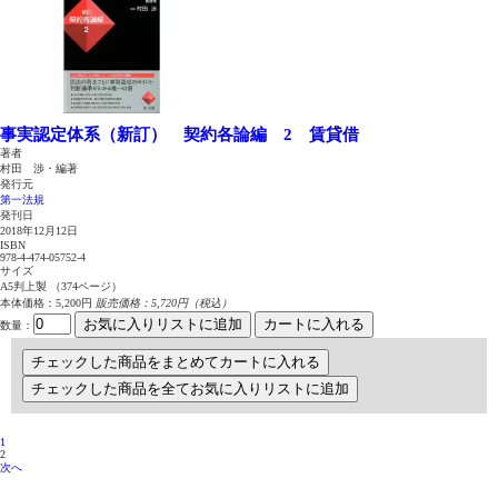
事実認定体系（新訂） 契約各論編 2 賃貸借
著者
村田 渉・編著
発行元
第一法規
発刊日
2018年12月12日
ISBN
978-4-474-05752-4
サイズ
A5判上製 （374ページ）
本体価格：5,200円
販売価格：5,720円（税込）
お気に入りリストに追加
カートに入れる
数量
：
チェックした商品をまとめてカートに入れる
チェックした商品を全てお気に入りリストに追加
1
2
次へ