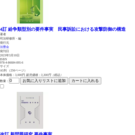
4訂 紛争類型別の要件事実 民事訴訟における攻撃防御の構造
著者
司法研修所・編
発行元
法曹会
発刊日
2023年3月10日
ISBN
978-4-86684-095-6
サイズ
A5判 （256ページ）
本体価格：3,000円
販売価格：3,300円（税込）
お気に入りリストに追加
カートに入れる
数量
：
改訂 新問題研究 要件事実