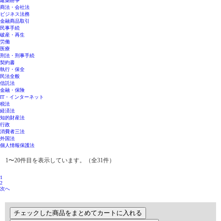
建築紛争
商法・会社法
ビジネス法務
金融商品取引
民事手続
破産・再生
労働
医療
刑法・刑事手続
契約書
執行・保全
民法全般
信託法
金融・保険
IT・インターネット
税法
経済法
知的財産法
行政
消費者三法
外国法
個人情報保護法
1〜20件目を表示しています。（全31件）
1
2
次へ
チェックした商品をまとめてカートに入れる