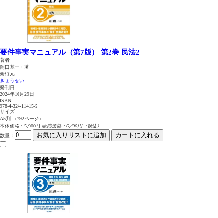
要件事実マニュアル（第7版） 第2巻
民法2
著者
岡口基一・著
発行元
ぎょうせい
発刊日
2024年10月29日
ISBN
978-4-324-11415-5
サイズ
A5判 （792ページ）
本体価格：5,900円
販売価格：6,490円（税込）
お気に入りリストに追加
カートに入れる
数量
：