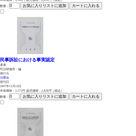
お気に入りリストに追加
カートに入れる
数量
：
民事訴訟における事実認定
著者
司法研修所・編
発行元
法曹会
発刊日
2007年11月13日
本体価格：2,571円
販売価格：2,828円（税込）
お気に入りリストに追加
カートに入れる
数量
：