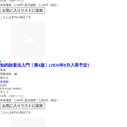
A5判 （944ページ）
本体価格：6,500円
販売価格：7,150円（税込）
お気に入りリストに追加
こちらは未刊の商品です
知的財産法入門〔第4版〕(2026年8月入荷予定）
著者
茶園成樹・編
発行元
有斐閣
ISBN
978-4-641-24408-5
サイズ
A5判 （316ページ）
本体価格：2,600円
販売価格：2,860円（税込）
お気に入りリストに追加
こちらは未刊の商品です