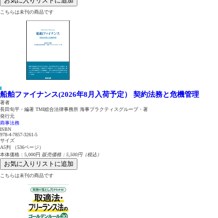
お気に入りリストに追加
こちらは未刊の商品です
船舶ファイナンス(2026年8月入荷予定）
契約法務と危機管理
著者
長田旬平・編著 TMI総合法律事務所 海事プラクティスグループ・著
発行元
商事法務
ISBN
978-4-7857-3261-5
サイズ
A5判 （536ページ）
本体価格：5,000円
販売価格：5,500円（税込）
お気に入りリストに追加
こちらは未刊の商品です