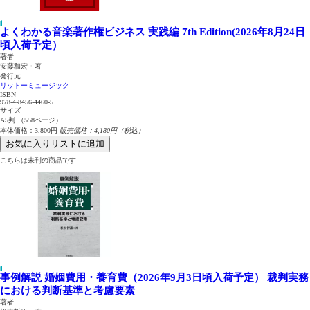
よくわかる音楽著作権ビジネス 実践編 7th Edition(2026年8月24日
頃入荷予定）
著者
安藤和宏・著
発行元
リットーミュージック
ISBN
978-4-8456-4460-5
サイズ
A5判 （558ページ）
本体価格：3,800円
販売価格：4,180円（税込）
お気に入りリストに追加
こちらは未刊の商品です
事例解説 婚姻費用・養育費（2026年9月3日頃入荷予定）
裁判実務
における判断基準と考慮要素
著者