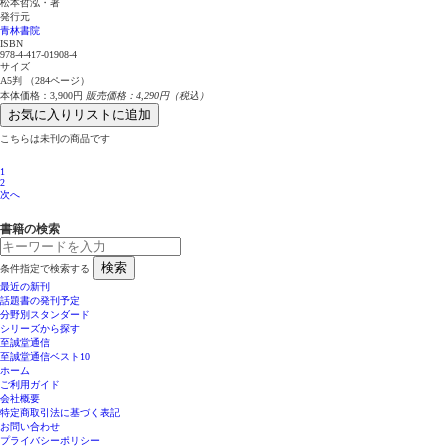
松本哲泓・著
発行元
青林書院
ISBN
978-4-417-01908-4
サイズ
A5判 （284ページ）
本体価格：3,900円
販売価格：4,290円（税込）
お気に入りリストに追加
こちらは未刊の商品です
1
2
次へ
書籍の検索
検索
条件指定で検索する
最近の新刊
話題書の発刊予定
分野別スタンダード
シリーズから探す
至誠堂通信
至誠堂通信ベスト10
ホーム
ご利用ガイド
会社概要
特定商取引法に基づく表記
お問い合わせ
プライバシーポリシー