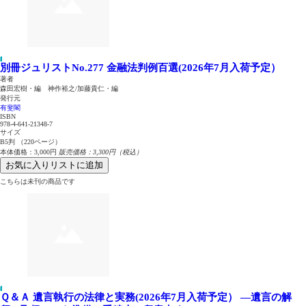
別冊ジュリストNo.277 金融法判例百選(2026年7月入荷予定）
著者
森田宏樹・編 神作裕之/加藤貴仁・編
発行元
有斐閣
ISBN
978-4-641-21348-7
サイズ
B5判 （220ページ）
本体価格：3,000円
販売価格：3,300円（税込）
お気に入りリストに追加
こちらは未刊の商品です
Ｑ＆Ａ 遺言執行の法律と実務(2026年7月入荷予定）
―遺言の解