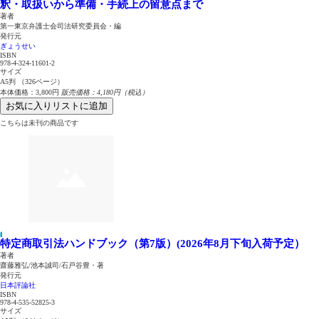
釈・取扱いから準備・手続上の留意点まで
著者
第一東京弁護士会司法研究委員会・編
発行元
ぎょうせい
ISBN
978-4-324-11601-2
サイズ
A5判 （326ページ）
本体価格：3,800円
販売価格：4,180円（税込）
お気に入りリストに追加
こちらは未刊の商品です
特定商取引法ハンドブック（第7版）(2026年8月下旬入荷予定）
著者
齋藤雅弘/池本誠司/石戸谷豊・著
発行元
日本評論社
ISBN
978-4-535-52825-3
サイズ