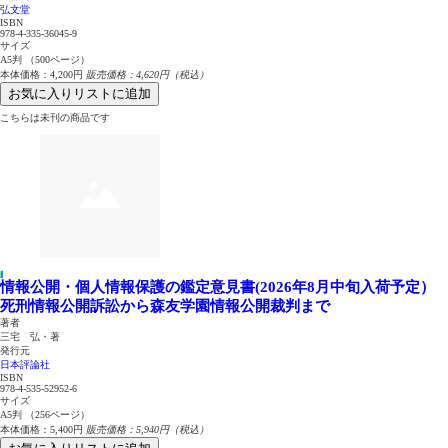
弘文堂
ISBN
978-4-335-36045-9
サイズ
A5判 （500ページ）
本体価格：4,200円
販売価格：4,620円（税込）
お気に入りリストに追加
こちらは未刊の商品です
情報公開・個人情報保護の鑑定意見書(2026年8月中旬入荷予定）
死刑情報公開訴訟から森友学園情報公開裁判まで
著者
三宅 弘・著
発行元
日本評論社
ISBN
978-4-535-52952-6
サイズ
A5判 （256ページ）
本体価格：5,400円
販売価格：5,940円（税込）