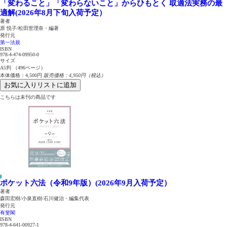
「変わること」「変わらないこと」からひもとく
取適法実務の最
適解(2026年8月下旬入荷予定）
著者
原 悦子/松田世理奈・編著
発行元
第一法規
ISBN
978-4-474-09950-0
サイズ
A5判 （496ページ）
本体価格：4,500円
販売価格：4,950円（税込）
お気に入りリストに追加
こちらは未刊の商品です
ポケット六法（令和9年版）(2026年9月入荷予定）
著者
森田宏樹/小泉直樹/石川健治・編集代表
発行元
有斐閣
ISBN
978-4-641-00927-1