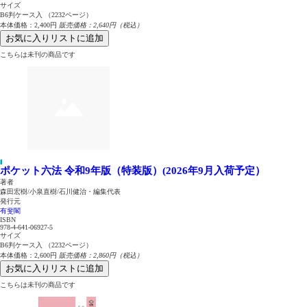
サイズ
B6判ケース入 （2232ページ）
本体価格：2,400円
販売価格：2,640円（税込）
お気に入りリストに追加
こちらは未刊の商品です
ポケット六法 令和9年版（特装版）(2026年9月入荷予定）
著者
森田宏樹/小泉直樹/石川健治・編集代表
発行元
有斐閣
ISBN
978-4-641-06927-5
サイズ
B6判ケース入 （2232ページ）
本体価格：2,600円
販売価格：2,860円（税込）
お気に入りリストに追加
こちらは未刊の商品です