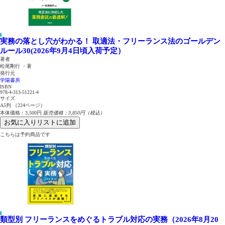
実務の落とし穴がわかる！
取適法・フリーランス法のゴールデン
ルール30(2026年9月4日頃入荷予定）
著者
松尾剛行 ・著
発行元
学陽書房
ISBN
978-4-313-51221-4
サイズ
A5判 （224ページ）
本体価格：3,500円
販売価格：3,850円（税込）
お気に入りリストに追加
こちらは予約商品です
類型別 フリーランスをめぐるトラブル対応の実務（2026年8月20