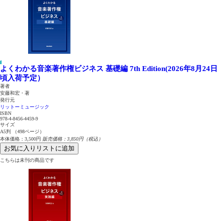
よくわかる音楽著作権ビジネス 基礎編 7th Edition(2026年8月24日
頃入荷予定）
著者
安藤和宏・著
発行元
リットーミュージック
ISBN
978-4-8456-4459-9
サイズ
A5判 （498ページ）
本体価格：3,500円
販売価格：3,850円（税込）
お気に入りリストに追加
こちらは未刊の商品です