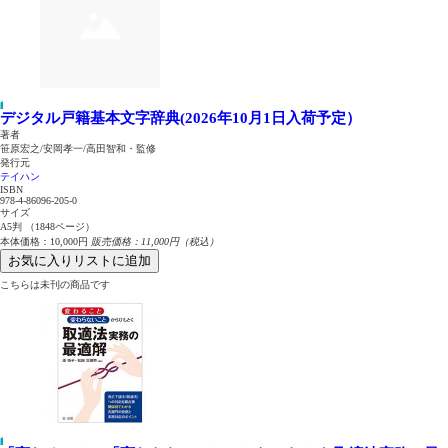
デジタル戸籍基本文字辞典(2026年10月1日入荷予定）
著者
笹原宏之/安岡孝一/高田智和・監修
発行元
テイハン
ISBN
978-4-86096-205-0
サイズ
A5判 （1848ページ）
本体価格：10,000円
販売価格：11,000円（税込）
お気に入りリストに追加
こちらは未刊の商品です