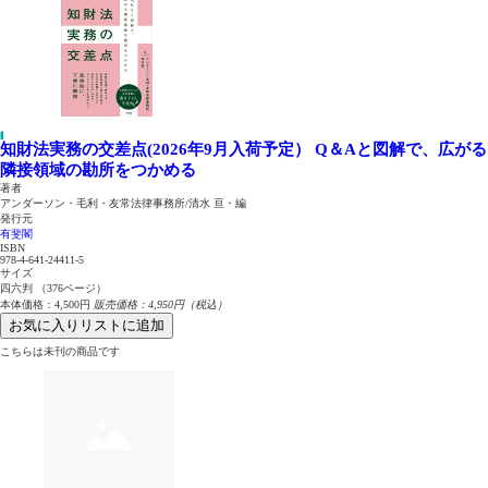
知財法実務の交差点(2026年9月入荷予定）
Q＆Aと図解で、広がる
隣接領域の勘所をつかめる
著者
アンダーソン・毛利・友常法律事務所/清水 亘・編
発行元
有斐閣
ISBN
978-4-641-24411-5
サイズ
四六判 （376ページ）
本体価格：4,500円
販売価格：4,950円（税込）
お気に入りリストに追加
こちらは未刊の商品です