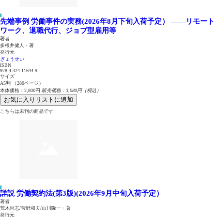
先端事例 労働事件の実務(2026年8月下旬入荷予定）
――リモート
ワーク、退職代行、ジョブ型雇用等
著者
多根井健人・著
発行元
ぎょうせい
ISBN
978-4-324-11644-9
サイズ
A5判 （280ページ）
本体価格：2,800円
販売価格：3,080円（税込）
お気に入りリストに追加
こちらは未刊の商品です
詳説 労働契約法(第3版)(2026年9月中旬入荷予定）
著者
荒木尚志/菅野和夫/山川隆一・著
発行元