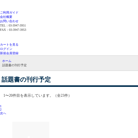
ご利用ガイド
会社概要
お問い合わせ
TEL：03-3947-3951
FAX：03-3947-3953
平日12時までのご注文で当日発送（在庫品限
り）
カートを見る
ログイン
新規会員登録
ホーム
話題書の刊行予定
話題書の刊行予定
1〜20件目を表示しています。（全23件）
1
2
次へ