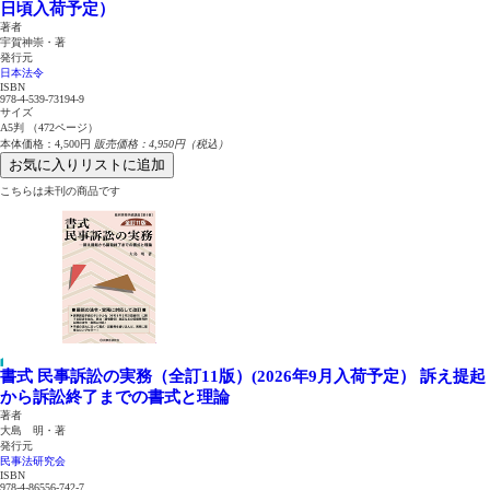
日頃入荷予定）
著者
宇賀神崇・著
発行元
日本法令
ISBN
978-4-539-73194-9
サイズ
A5判 （472ページ）
本体価格：4,500円
販売価格：4,950円（税込）
お気に入りリストに追加
こちらは未刊の商品です
書式 民事訴訟の実務（全訂11版）(2026年9月入荷予定）
訴え提起
から訴訟終了までの書式と理論
著者
大島 明・著
発行元
民事法研究会
ISBN
978-4-86556-742-7