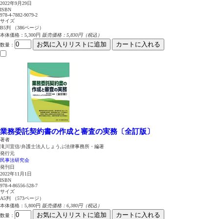
2022年9月29日
ISBN
978-4-7882-9079-2
サイズ
B5判 （386ページ）
本体価格：5,300円
販売価格：5,830円（税込）
お気に入りリストに追加
カートに入れる
数量
：
業務委託契約書の作成と審査の実務〔全訂版〕
著者
滝川宜信/弁護士法人しょうぶ法律事務所・編著
発行元
民事法研究会
発刊日
2022年11月1日
ISBN
978-4-86556-528-7
サイズ
A5判 （573ページ）
本体価格：5,800円
販売価格：6,380円（税込）
お気に入りリストに追加
カートに入れる
数量
：