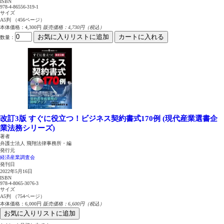
ISBN
978-4-86556-319-1
サイズ
A5判 （456ページ）
本体価格：4,300円
販売価格：4,730円（税込）
お気に入りリストに追加
カートに入れる
数量
：
改訂3版 すぐに役立つ！ビジネス契約書式170例 (現代産業選書企
業法務シリーズ)
著者
弁護士法人 飛翔法律事務所・編
発行元
経済産業調査会
発刊日
2022年5月16日
ISBN
978-4-8065-3076-3
サイズ
A5判 （754ページ）
本体価格：6,000円
販売価格：6,600円（税込）
お気に入りリストに追加