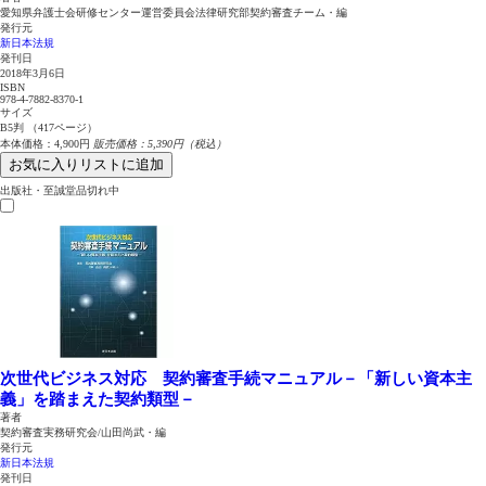
愛知県弁護士会研修センター運営委員会法律研究部契約審査チーム・編
発行元
新日本法規
発刊日
2018年3月6日
ISBN
978-4-7882-8370-1
サイズ
B5判 （417ページ）
本体価格：4,900円
販売価格：5,390円（税込）
お気に入りリストに追加
出版社・至誠堂品切れ中
次世代ビジネス対応 契約審査手続マニュアル－「新しい資本主
義」を踏まえた契約類型－
著者
契約審査実務研究会/山田尚武・編
発行元
新日本法規
発刊日