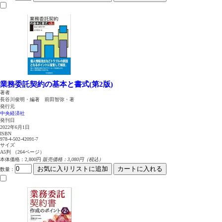
業務委託契約の基本と書式(第2版)
著者
長谷川俊明・編著 前田智弥・著
発行元
中央経済社
発刊日
2022年6月1日
ISBN
978-4-502-42091-7
サイズ
A5判 （264ページ）
本体価格：2,800円
販売価格：3,080円（税込）
お気に入りリストに追加
カートに入れる
数量
：