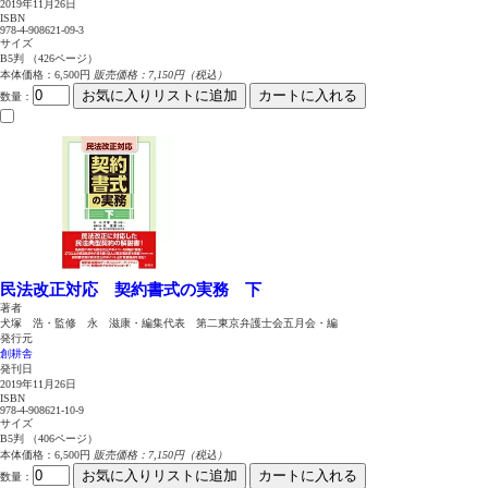
2019年11月26日
ISBN
978-4-908621-09-3
サイズ
B5判 （426ページ）
本体価格：6,500円
販売価格：7,150円（税込）
お気に入りリストに追加
カートに入れる
数量
：
民法改正対応 契約書式の実務 下
著者
犬塚 浩・監修 永 滋康・編集代表 第二東京弁護士会五月会・編
発行元
創耕舎
発刊日
2019年11月26日
ISBN
978-4-908621-10-9
サイズ
B5判 （406ページ）
本体価格：6,500円
販売価格：7,150円（税込）
お気に入りリストに追加
カートに入れる
数量
：