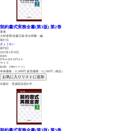
契約書式実務全書(第3版) 第2巻
著者
大村多聞/佐藤正俊/良永和隆・編
発行元
ぎょうせい
発刊日
2021年1月19日
ISBN
978-4-324-10751-5
サイズ
B5判 （990ページ）
本体価格：11,000円
販売価格：12,100円（税込）
お気に入りリストに追加
出版社・至誠堂品切れ中
契約書式実務全書(第3版) 第3巻