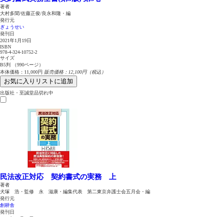
著者
大村多聞/佐藤正俊/良永和隆・編
発行元
ぎょうせい
発刊日
2021年1月19日
ISBN
978-4-324-10752-2
サイズ
B5判 （990ページ）
本体価格：11,000円
販売価格：12,100円（税込）
お気に入りリストに追加
出版社・至誠堂品切れ中
民法改正対応 契約書式の実務 上
著者
犬塚 浩・監修 永 滋康・編集代表 第二東京弁護士会五月会・編
発行元
創耕舎
発刊日