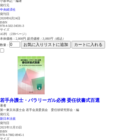
小坂準記・編著
発行元
中央経済社
発刊日
2020年6月24日
ISBN
978-4-502-34591-3
サイズ
A5判 （239ページ）
本体価格：2,800円
販売価格：3,080円（税込）
お気に入りリストに追加
カートに入れる
数量
：
若手弁護士・パラリーガル必携 委任状書式百選
著者
第一東京弁護士会 若手会員委員会 委任状研究部会・編
発行元
新日本法規
発刊日
2021年11月15日
ISBN
978-4-7882-8945-1
サイズ