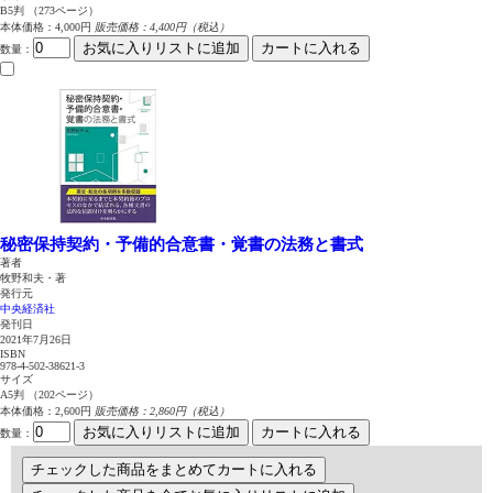
B5判 （273ページ）
本体価格：4,000円
販売価格：4,400円（税込）
お気に入りリストに追加
カートに入れる
数量
：
秘密保持契約・予備的合意書・覚書の法務と書式
著者
牧野和夫・著
発行元
中央経済社
発刊日
2021年7月26日
ISBN
978-4-502-38621-3
サイズ
A5判 （202ページ）
本体価格：2,600円
販売価格：2,860円（税込）
お気に入りリストに追加
カートに入れる
数量
：
チェックした商品をまとめてカートに入れる