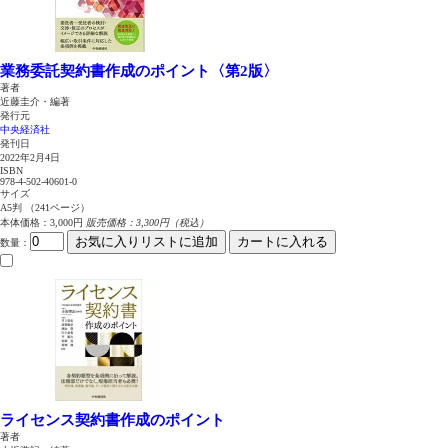
業務委託契約書作成のポイント〈第2版〉
著者
近藤圭介・編著
発行元
中央経済社
発刊日
2022年2月4日
ISBN
978-4-502-40601-0
サイズ
A5判 （241ページ）
本体価格：3,000円
販売価格：3,300円（税込）
お気に入りリストに追加
カートに入れる
数量
：
ライセンス契約書作成のポイント
著者