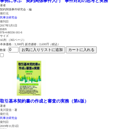
事例に学ぶ 契約関係事件入門 事件対応の思考と実務
著者
契約関係事件研究会・編
発行元
民事法研究会
発刊日
2017年5月1日
ISBN
978-4-86556-161-6
サイズ
A5判 （365ページ）
本体価格：3,300円
販売価格：3,630円（税込）
お気に入りリストに追加
カートに入れる
数量
：
取引基本契約書の作成と審査の実務（第6版）
著者
滝川宜信・著
発行元
民事法研究会
発刊日
2019年11月5日