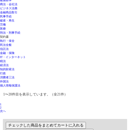
建築紛争
商法・会社法
ビジネス法務
金融商品取引
民事手続
破産・再生
労働
医療
刑法・刑事手続
契約書
執行・保全
民法全般
信託法
金融・保険
IT・インターネット
税法
経済法
知的財産法
行政
消費者三法
外国法
個人情報保護法
1〜20件目を表示しています。（全21件）
1
2
次へ
チェックした商品をまとめてカートに入れる