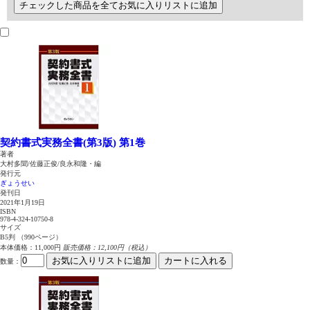
チェックした商品を全てお気に入りリストに追加
契約書式実務全書(第3版) 第1巻
著者
大村多聞/佐藤正俊/良永和隆・編
発行元
ぎょうせい
発刊日
2021年1月19日
ISBN
978-4-324-10750-8
サイズ
B5判 （990ページ）
本体価格：11,000円
販売価格：12,100円（税込）
お気に入りリストに追加
カートに入れる
数量
：