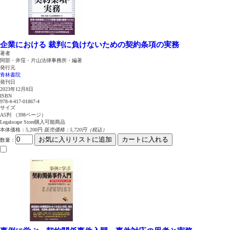
企業における
裁判に負けないための契約条項の実務
著者
阿部・井窪・片山法律事務所・編著
発行元
青林書院
発刊日
2023年12月8日
ISBN
978-4-417-01867-4
サイズ
A5判 （398ページ）
Legalscape Store購入可能商品
本体価格：5,200円
販売価格：5,720円（税込）
お気に入りリストに追加
カートに入れる
数量
：