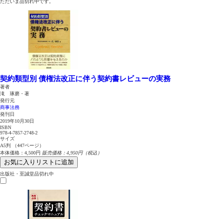
ただいま品切れ中です。
契約類型別 債権法改正に伴う契約書レビューの実務
著者
滝 琢磨・著
発行元
商事法務
発刊日
2019年10月30日
ISBN
978-4-7857-2748-2
サイズ
A5判 （447ページ）
本体価格：4,500円
販売価格：4,950円（税込）
お気に入りリストに追加
出版社・至誠堂品切れ中