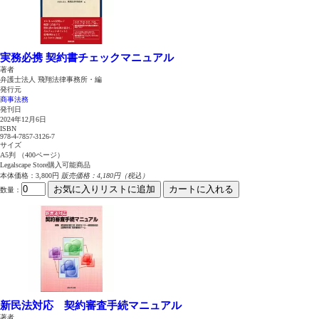
実務必携 契約書チェックマニュアル
著者
弁護士法人 飛翔法律事務所・編
発行元
商事法務
発刊日
2024年12月6日
ISBN
978-4-7857-3126-7
サイズ
A5判 （400ページ）
Legalscape Store購入可能商品
本体価格：3,800円
販売価格：4,180円（税込）
お気に入りリストに追加
カートに入れる
数量
：
新民法対応 契約審査手続マニュアル
著者