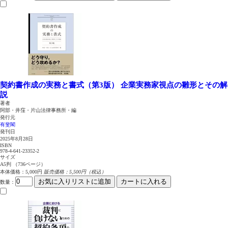
契約書作成の実務と書式（第3版）
企業実務家視点の雛形とその解
説
著者
阿部・井窪・片山法律事務所・編
発行元
有斐閣
発刊日
2025年8月28日
ISBN
978-4-641-23352-2
サイズ
A5判 （736ページ）
本体価格：5,000円
販売価格：5,500円（税込）
お気に入りリストに追加
カートに入れる
数量
：