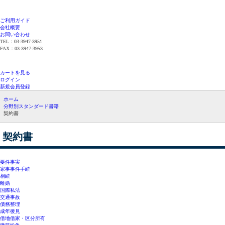
ご利用ガイド
会社概要
お問い合わせ
TEL：03-3947-3951
FAX：03-3947-3953
平日12時までのご注文で当日発送（在庫品限
り）
カートを見る
ログイン
新規会員登録
ホーム
分野別スタンダード書籍
契約書
契約書
要件事実
家事事件手続
相続
離婚
国際私法
交通事故
債務整理
成年後見
借地借家・区分所有