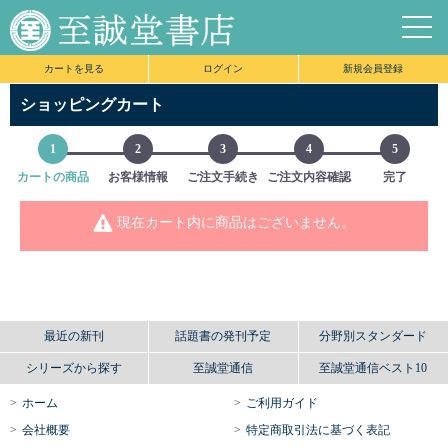
新人弁護士がよく買う本
個人法務系事務所
カートを見る
ログイン
新規会員登録
ショッピングカート
1
2
3
4
5
カートの商品
お客様情報
ご注文手続き
ご注文内容確認
完了
現在カート内に商品はございません。
最近の新刊
話題書の発刊予定
分野別スタンダード
シリーズから探す
至誠堂通信
至誠堂通信ベスト10
ホーム
ご利用ガイド
会社概要
特定商取引法に基づく表記