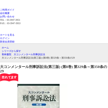
ご利用ガイド
会社概要
お問い合わせ
TEL：03-3947-3951
FAX：03-3947-3953
平日12時までのご注文で当日発送（在庫品限
り）
カートを見る
ログイン
新規会員登録
ホーム
シリーズから探す
青林書院 大コンメンタール刑事訴訟法
大コンメンタール刑事訴訟法(第三版) (第8巻) 第329条～第350条の29
大コンメンタール刑事訴訟法(第三版) (第8巻) 第329条～第350条の
29