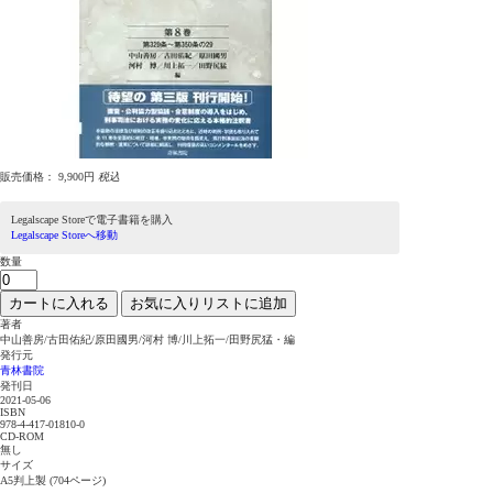
販売価格：
9,900円
税込
Legalscape Storeで電子書籍を購入
Legalscape Storeへ移動
数量
カートに入れる
お気に入りリストに追加
著者
中山善房/古田佑紀/原田國男/河村 博/川上拓一/田野尻猛・編
発行元
青林書院
発刊日
2021-05-06
ISBN
978-4-417-01810-0
CD-ROM
無し
サイズ
A5判上製 (704ページ)