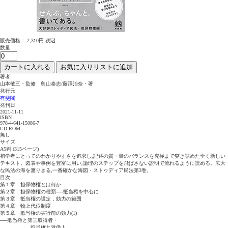
販売価格：
2,310円
税込
数量
カートに入れる
お気に入りリストに追加
著者
山本敬三・監修 鳥山泰志/藤澤治奈・著
発行元
有斐閣
発刊日
2021-11-11
ISBN
978-4-641-15086-7
CD-ROM
無し
サイズ
A5判 (315ページ)
初学者にとってのわかりやすさを追求し,記述の質・量のバランスを究極まで突き詰めた全く新しい
テキスト。図表や事例を豊富に用い,論理のステップを飛ばさない説明で流れるように読める。広大
な民法の海を渡りきる,一番確かな海図・ストゥディア民法第3巻。
目次
第１章 担保物権とは何か
第２章 担保物権の種類──抵当権を中心に
第３章 抵当権の設定，効力の範囲
第４章 物上代位制度
第５章 抵当権の実行前の効力(1)
──抵当権と第三取得者・
抵当権と賃借人