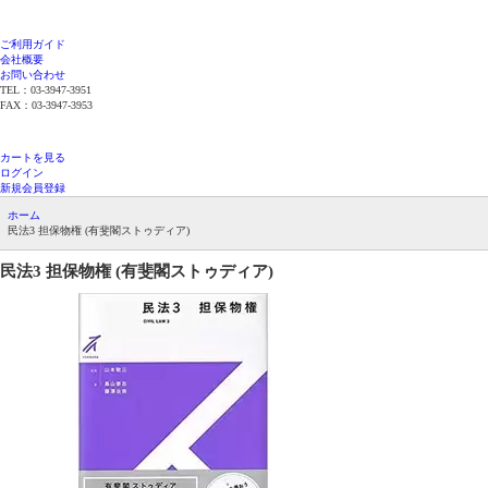
ご利用ガイド
会社概要
お問い合わせ
TEL：03-3947-3951
FAX：03-3947-3953
平日12時までのご注文で当日発送（在庫品限
り）
カートを見る
ログイン
新規会員登録
ホーム
民法3 担保物権 (有斐閣ストゥディア)
民法3 担保物権 (有斐閣ストゥディア)