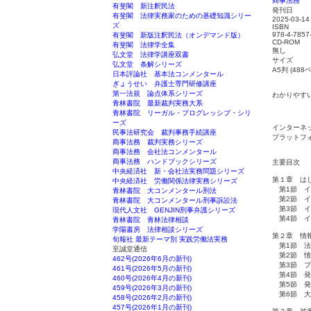
商事法務
有斐閣 新注釈民法
発刊日
有斐閣 法律実務家のための基礎知識シリー
2025-03-14
ズ
ISBN
978-4-7857
有斐閣 新版注釈民法（オンデマンド版）
CD-ROM
有斐閣 法律学全集
無し
弘文堂 法律学講座双書
サイズ
弘文堂 条解シリーズ
A5判 (488
日本評論社 基本法コンメンタール
ぎょうせい 弁護士専門研修講座
第一法規 論点体系シリーズ
わかりやす
青林書院 最新裁判実務大系
青林書院 リーガル・プログレッシブ・シリ
ーズ
インターネ
民事法研究会 裁判事務手続講座
プラットフ
商事法務 裁判実務シリーズ
商事法務 会社法コンメンタール
商事法務 ハンドブックシリーズ
主要目次
中央経済社 新・会社法実務問題シリーズ
第１章 は
中央経済社 労働関係法律実務シリーズ
第1節 イ
青林書院 大コンメンタール刑法
第2節 イ
青林書院 大コンメンタール刑事訴訟法
第3節 イ
現代人文社 GENJIN刑事弁護シリーズ
第4節 イ
青林書院 青林法律相談
学陽書房 法律相談シリーズ
第２章 情
旬報社 最新テーマ別 実践労働法実務
第1節 法
至誠堂通信
第2節 情
462号(2026年6月の新刊)
第3節 プ
461号(2026年5月の新刊)
第4節 発
460号(2026年4月の新刊)
第5節 発
459号(2026年3月の新刊)
第6節 大
458号(2026年2月の新刊)
457号(2026年1月の新刊)