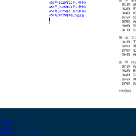
第３章 被
456号(2025年12月の新刊)
第1節 侵
455号(2025年11月の新刊)
第2節 事
454号(2025年10月の新刊)
第3節 侵
453号(2025年9月の新刊)
第4節 発
第5節 発
第6節 発
第7節 発
第４章 プ
第1節 実
第2節 通
第3節 送
第4節 発
第５章 発
第1節 発
第2節 権
第3節 発
第4節 加
第5節 責
付録資料
ホーム
ご利用ガイド
会社概要
特定商取引法に基づく表記