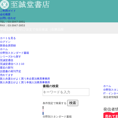
ご利用ガイド
会社概要
お問い合わせ
TEL：03-3947-3951
FAX：03-3947-3953
平日12時までのご注文で当日発送（在庫品限
り）
カートを見る
ログイン
新規会員登録
ホーム
分野別スタンダード書籍
シリーズから探す
至誠堂通信
至誠堂通信ベスト10
最近の新刊
話題書の発刊予定
売れてます
新人弁護士がよく買う本
企業法務系事務所
新人弁護士がよく買う本
個人法務系事務所
書籍の検索
ホーム
分野別スタ
IT・インタ
発信者情報
検索
条件指定で検索する
発信者
分野別スタンダード書籍