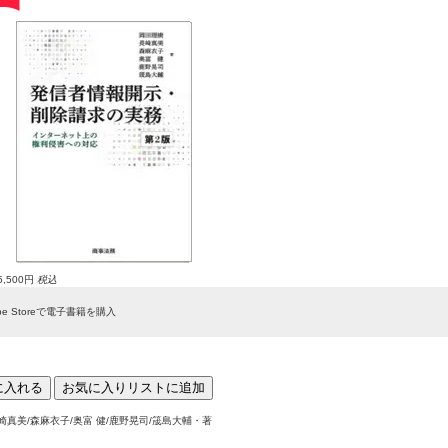
5,500円
税込
cape Storeで電子書籍を購入
に入れる
お気に入りリストに追加
崎真美/森麻衣子/奥富 健/鹿野晃司/筬島大輔・著