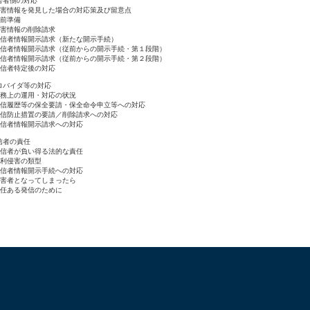
害者側の対応
害情報を発見した場合の対応策及び留意点
前準備
害情報の削除請求
信者情報開示請求（新たな開示手続）
信者情報開示請求（従前からの開示手続・第１段階）
信者情報開示請求（従前からの開示手続・第２段階）
信者特定後の対応
ロバイダ等の対応
務上の運用・対応の状況
信履歴等の保全要請・保全命令申立等への対応
信防止措置の要請／削除請求への対応
信者情報開示請求への対応
信者の責任
信者が負い得る法的な責任
利侵害の類型
信者情報開示手続への対応
害者となってしまったら
任ある発信のために