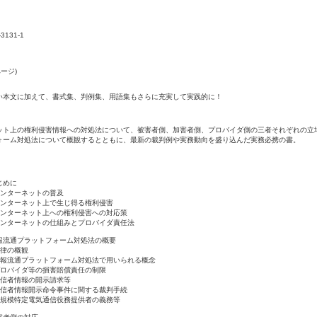
-3131-1
ページ)
い本文に加えて、書式集、判例集、用語集もさらに充実して実践的に！
ット上の権利侵害情報への対処法について、被害者側、加害者側、プロバイダ側の三者それぞれの立
ォーム対処法について概観するとともに、最新の裁判例や実務動向を盛り込んだ実務必携の書。
じめに
ンターネットの普及
ンターネット上で生じ得る権利侵害
ンターネット上への権利侵害への対応策
ンターネットの仕組みとプロバイダ責任法
報流通プラットフォーム対処法の概要
律の概観
報流通プラットフォーム対処法で用いられる概念
ロバイダ等の損害賠償責任の制限
信者情報の開示請求等
信者情報開示命令事件に関する裁判手続
規模特定電気通信役務提供者の義務等