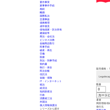
要件事実
家事事件手続
相続
離婚
国際私法
交通事故
債務整理
成年後見
借地借家・区分所有
建築紛争
商法・会社法
ビジネス法務
金融商品取引
民事手続
破産・再生
労働
医療
刑法・刑事手続
契約書
執行・保全
販売価格：
民法全般
信託法
Legals
金融・保険
IT・インターネット
数量
税法
経済法
知的財産法
カート
行政
消費者三法
著者
外国法
岡田理樹/長
個人情報保護法
発行元
シリーズから探す