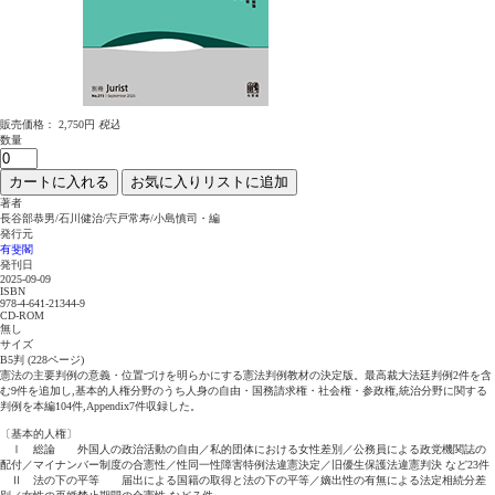
販売価格：
2,750円
税込
数量
カートに入れる
お気に入りリストに追加
著者
長谷部恭男/石川健治/宍戸常寿/小島慎司・編
発行元
有斐閣
発刊日
2025-09-09
ISBN
978-4-641-21344-9
CD-ROM
無し
サイズ
B5判 (228ページ)
憲法の主要判例の意義・位置づけを明らかにする憲法判例教材の決定版。最高裁大法廷判例2件を含
む9件を追加し,基本的人権分野のうち人身の自由・国務請求権・社会権・参政権,統治分野に関する
判例を本編104件,Appendix7件収録した。
〔基本的人権〕
Ⅰ 総論 外国人の政治活動の自由／私的団体における女性差別／公務員による政党機関誌の
配付／マイナンバー制度の合憲性／性同一性障害特例法違憲決定／旧優生保護法違憲判決 など23件
Ⅱ 法の下の平等 届出による国籍の取得と法の下の平等／嫡出性の有無による法定相続分差