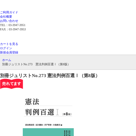
ご利用ガイド
会社概要
お問い合わせ
TEL：03-3947-3951
FAX：03-3947-3953
平日12時までのご注文で当日発送（在庫品限
り）
カートを見る
ログイン
新規会員登録
ホーム
別冊ジュリストNo.273 憲法判例百選Ⅰ（第8版）
別冊ジュリストNo.273
憲法判例百選Ⅰ（第8版）