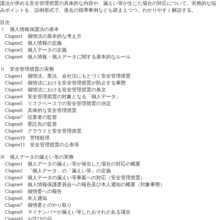
護法が求める安全管理措置の具体的な内容や、漏えい等が生じた場合の対応について、実務的な悩
みポイントを、設例形式で、過去の指導事例なども踏まえつつ、わかりやすく解説する。
目次
Ⅰ 個人情報保護法の基本
Chapter1 個情法の基本的な考え方
Chapter2 個人情報の定義
Chapter3 個人データの定義
Chapter4 個人情報・個人データに関する基本的なルール
Ⅱ 安全管理措置の実務
Chapter1 個情法、業法、会社法にもとづく安全管理措置
Chapter2 個情法における安全管理措置が防止する事態
Chapter3 個情法における安全管理措置の条文
Chapter4 安全管理措置の対象となる「個人データ」
Chapter5 リスクベースでの安全管理措置の決定
Chapter6 具体的な安全管理措置
Chapter7 従業者の監督
Chapter8 委託先の監督
Chapter9 クラウドと安全管理措置
Chapter10 苦情処理
Chapter11 安全管理措置の公表等
Ⅲ 個人データの漏えい等の実務
Chapter1 個人データの漏えい等が発生した場合の対応の概要
Chapter2 「個人データ」の「漏えい等」の定義
Chapter3 個人データの漏えい等事案への対応（安全管理措置）
Chapter4 個人情報保護委員会への報告及び本人通知の概要（対象事態）
Chapter5 個情委への報告
Chapter6 本人通知
Chapter7 個情委とのやり取り
Chapter8 マイナンバーが漏えい等したおそれがある場合
Chapter9 お詫びの品