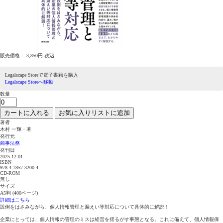
販売価格：
3,850円
税込
Legalscape Storeで電子書籍を購入
Legalscape Storeへ移動
数量
カートに入れる
お気に入りリストに追加
著者
木村 一輝・著
発行元
商事法務
発刊日
2025-12-01
ISBN
978-4-7857-3200-4
CD-ROM
無し
サイズ
A5判 (400ページ)
詳細はこちら
設例をはさみながら、個人情報管理と漏えい等対応について具体的に解説！
企業にとっては、個人情報の管理のミスは経営を揺るがす事態となる。これに備えて、個人情報保