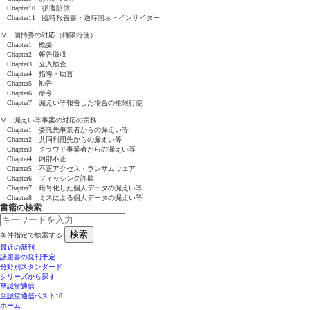
Chapter10 損害賠償
Chapter11 臨時報告書・適時開示・インサイダー
Ⅳ 個情委の対応（権限行使）
Chapter1 概要
Chapter2 報告徴収
Chapter3 立入検査
Chapter4 指導・助言
Chapter5 勧告
Chapter6 命令
Chapter7 漏えい等報告した場合の権限行使
Ⅴ 漏えい等事案の対応の実務
Chapter1 委託先事業者からの漏えい等
Chapter2 共同利用先からの漏えい等
Chapter3 クラウド事業者からの漏えい等
Chapter4 内部不正
Chapter5 不正アクセス・ランサムウェア
Chapter6 フィッシング詐欺
Chapter7 暗号化した個人データの漏えい等
Chapter8 ミスによる個人データの漏えい等
書籍の検索
検索
条件指定で検索する
最近の新刊
話題書の発刊予定
分野別スタンダード
シリーズから探す
至誠堂通信
至誠堂通信ベスト10
ホーム