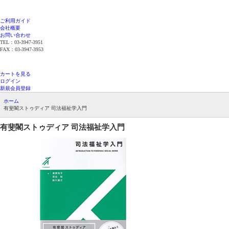
ご利用ガイド
会社概要
お問い合わせ
TEL：03-3947-3951
FAX：03-3947-3953
平日12時までのご注文で当日発送（在庫品限
り）
カートを見る
ログイン
新規会員登録
ホーム
有斐閣ストゥディア 司法福祉学入門
有斐閣ストゥディア
司法福祉学入門