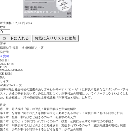
販売価格：
2,640円
税込
数量
カートに入れる
お気に入りリストに追加
著者
湯原悦子/深谷 裕 /掛川直之・著
発行元
有斐閣
発刊日
2025-12-18
ISBN
978-4-641-15142-0
CD-ROM
無し
サイズ
A5判 (294ページ)
刑事司法と社会福祉の連携のあり方をわかりやすくコンパクトに解説する新たなスタンダードテキ
スト。共通の事例を用いて，身近に感じにくい刑事司法の現場についてイメージしやすいようにし
た。社会福祉士・精神保健福祉士養成課程「刑事司法と福祉」に対応。
目次
序 章 司法福祉「学」の視点：規範的解決と実体的解決
第１章 なぜ罪に問われた人を福祉が支える必要があるのか？：現代日本における犯罪と社会
第２章 犯罪・非行はなぜ起きるのか？：犯罪学の考え方
第３章 どのように罪に問われていくのか？：捜査・公判にかんする刑事司法の手続き
第４章 刑務所内で人はどのように処遇され，支援されているのか？：施設内処遇の現状と展望
第５章 少年が非行や犯罪をするとどうなる？：少年法の思想