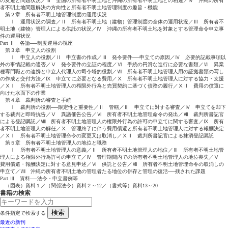
の変遷と問題状況／Ⅲ 全国の所有者不明土地と沖縄の所有者不明土地との相違／Ⅳ 沖縄の所有
者不明土地問題解決の方向性と所有者不明土地管理制度の趣旨・機能
第２章 所有者不明土地管理制度の運用状況
Ⅰ 運用状況の調査／Ⅱ 所有者不明土地（建物）管理制度の全体の運用状況／Ⅲ 所有者不
明土地（建物）管理人による供託の状況／Ⅳ 沖縄の所有者不明土地を対象とする管理命令申立事
件の運用状況
Part Ⅱ 各論──制度運用の視座
第３章 申立人の役割
Ⅰ 申立人の役割／Ⅱ 申立書の作成／Ⅲ 発令要件──申立ての原因／Ⅳ 必要的記載事項以
外の事情記載の適否／Ⅴ 発令要件の立証の程度／Ⅵ 手続の円滑な進行に必要な書類／Ⅶ 異業
種専門職との連携と申立人代理人の司令塔的役割／Ⅷ 所有者不明土地管理人用の証拠書類の写し
の作成と交付方法／Ⅸ 申立てに必要となる費用／Ⅹ 所有者不明土地管理人に対する協力・支援
／ⅩⅠ 所有者不明土地管理人の権限外行為と売買契約に基づく債務の履行／ⅩⅡ 費用の償還に
向けた水面下の作業
第４章 裁判所の審査と手続
Ⅰ 裁判所の役割──限定性と重要性／Ⅱ 管轄／Ⅲ 申立てに対する審査／Ⅳ 申立てを却下
する裁判と即時抗告／Ⅴ 異議催告公告／Ⅵ 所有者不明土地管理命令の発出／Ⅶ 裁判所書記官
による登記嘱託／Ⅷ 所有者不明土地管理人の権限外行為の許可の申立てに関する審査／Ⅸ 所有
者不明土地管理人の解任／Ⅹ 管理終了に伴う費用償還と所有者不明土地管理人に対する報酬決定
／ⅩⅠ 所有者不明土地管理命令の変更又は取消し／ⅩⅡ 裁判所書記官による抹消登記嘱託
第５章 所有者不明土地管理人の地位と職務
Ⅰ 所有者不明土地管理人の意義／Ⅱ 所有者不明土地管理人の地位／Ⅲ 所有者不明土地管
理人による権限外行為許可の申立て／Ⅳ 管理期間内での所有者不明土地管理人の地位喪失／Ⅴ
費用償還・報酬決定に対する意見申述／Ⅵ 供託と公告／Ⅶ 所有者不明土地管理命令の取消しの
申立て／Ⅷ 沖縄の所有者不明土地の管理者たる地位の併存と管理の復活──残された課題
Part Ⅲ 資料──法令・申立書例等
（図表）資料１／（関係法令）資料２～12／（書式等）資料13～20
書籍の検索
検索
条件指定で検索する
最近の新刊