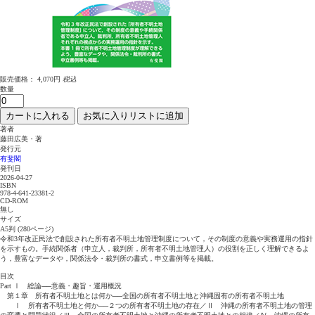
販売価格：
4,070円
税込
数量
カートに入れる
お気に入りリストに追加
著者
藤田広美・著
発行元
有斐閣
発刊日
2026-04-27
ISBN
978-4-641-23381-2
CD-ROM
無し
サイズ
A5判 (280ページ)
令和3年改正民法で創設された所有者不明土地管理制度について，その制度の意義や実務運用の指針
を示すもの。手続関係者（申立人，裁判所，所有者不明土地管理人）の役割を正しく理解できるよ
う，豊富なデータや，関係法令・裁判所の書式，申立書例等を掲載。
目次
Part Ⅰ 総論──意義・趣旨・運用概況
第１章 所有者不明土地とは何か──全国の所有者不明土地と沖縄固有の所有者不明土地
Ⅰ 所有者不明土地と何か──２つの所有者不明土地の存在／Ⅱ 沖縄の所有者不明土地の管理