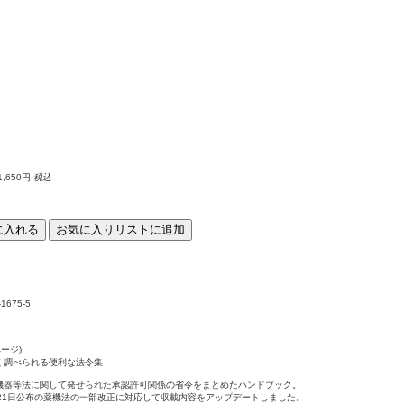
1,650円
税込
に入れる
お気に入りリストに追加
-1675-5
ページ)
く調べられる便利な法令集
機器等法に関して発せられた承認許可関係の省令をまとめたハンドブック。
月21日公布の薬機法の一部改正に対応して収載内容をアップデートしました。