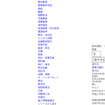
要件事実
家事事件手続
相続
離婚
国際私法
交通事故
債務整理
成年後見
借地借家・区分所有
建築紛争
商法・会社法
ビジネス法務
金融商品取引
民事手続
販売価格：
破産・再生
数量
労働
医療
刑法・刑事手続
カート
契約書
発行元
執行・保全
薬事日報社
民法全般
発刊日
信託法
2026-06-09
金融・保険
ISBN
IT・インターネット
978-4-8408
税法
CD-ROM
経済法
無し
知的財産法
サイズ
行政
A5判 (312
消費者三法
手軽に手早
外国法
医薬品医療
個人情報保護法
令和7年5
シリーズから探す