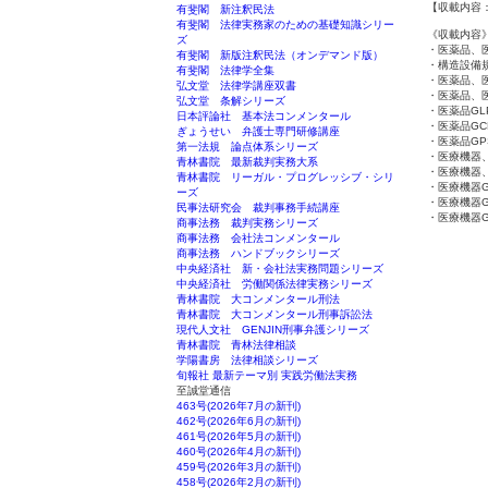
【収載内容：
有斐閣 新注釈民法
有斐閣 法律実務家のための基礎知識シリー
《収載内容
ズ
・医薬品、
有斐閣 新版注釈民法（オンデマンド版）
・構造設備
有斐閣 法律学全集
・医薬品、
弘文堂 法律学講座双書
・医薬品、
弘文堂 条解シリーズ
・医薬品GL
日本評論社 基本法コンメンタール
・医薬品GC
ぎょうせい 弁護士専門研修講座
・医薬品GP
第一法規 論点体系シリーズ
・医療機器
青林書院 最新裁判実務大系
・医療機器
青林書院 リーガル・プログレッシブ・シリ
・医療機器G
ーズ
・医療機器G
民事法研究会 裁判事務手続講座
・医療機器G
商事法務 裁判実務シリーズ
商事法務 会社法コンメンタール
商事法務 ハンドブックシリーズ
中央経済社 新・会社法実務問題シリーズ
中央経済社 労働関係法律実務シリーズ
青林書院 大コンメンタール刑法
青林書院 大コンメンタール刑事訴訟法
現代人文社 GENJIN刑事弁護シリーズ
青林書院 青林法律相談
学陽書房 法律相談シリーズ
旬報社 最新テーマ別 実践労働法実務
至誠堂通信
463号(2026年7月の新刊)
462号(2026年6月の新刊)
461号(2026年5月の新刊)
460号(2026年4月の新刊)
459号(2026年3月の新刊)
458号(2026年2月の新刊)