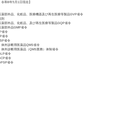
令和8年5月1日現在】
》
医薬部外品、化粧品、医療機器及び再生医療等製品GVP省令
規則
医薬部外品、化粧品、及び再生医療等製品GQP省令
医薬部外品GMP省令
P省令
P省令
SP省令
、体外診断用医薬品QMS省令
、体外診断用医薬品（QMS業務）体制省令
LP省令
CP省令
PSP省令