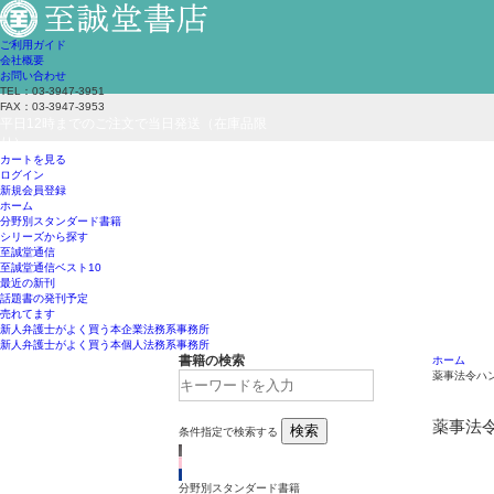
ご利用ガイド
会社概要
お問い合わせ
TEL：03-3947-3951
FAX：03-3947-3953
平日12時までのご注文で当日発送（在庫品限
り）
カートを見る
ログイン
新規会員登録
ホーム
分野別スタンダード書籍
シリーズから探す
至誠堂通信
至誠堂通信ベスト10
最近の新刊
話題書の発刊予定
売れてます
新人弁護士がよく買う本
企業法務系事務所
新人弁護士がよく買う本
個人法務系事務所
書籍の検索
ホーム
薬事法令ハ
薬事法令
検索
条件指定で検索する
分野別スタンダード書籍