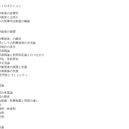
ントロダクション
事政策の必要性
事政策とは何か
本の刑事司法制度の概観
事政策の基礎
刑事政策」の概念
問としての刑事政策の方法論
罪統計の見方
罪原因論
罪原因論と犯罪対応論とのつながり
罪化・非犯罪化
事立法論
罪被害者の保護と支援
害者家族の支援
犯罪予防とコミュニティ・
罰論
罰の本質論
罰の歴史
政制裁・民事制裁と刑罰の違い
刑
期刑・終身刑
由刑
産刑
分論