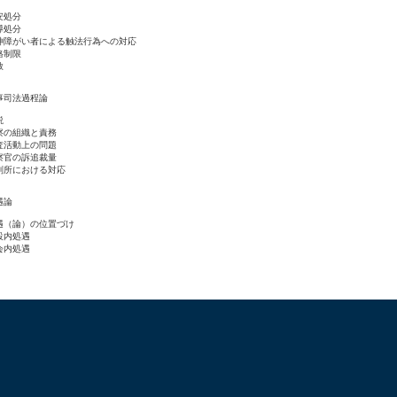
安処分
導処分
神障がい者による触法行為への対応
格制限
赦
事司法過程論
説
察の組織と責務
査活動上の問題
察官の訴追裁量
判所における対応
遇論
遇（論）の位置づけ
設内処遇
会内処遇