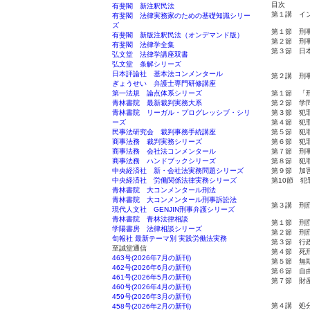
目次
有斐閣 新注釈民法
第１講 イ
有斐閣 法律実務家のための基礎知識シリー
ズ
第１節 刑
有斐閣 新版注釈民法（オンデマンド版）
第２節 刑
有斐閣 法律学全集
第３節 日
弘文堂 法律学講座双書
弘文堂 条解シリーズ
日本評論社 基本法コンメンタール
第２講 刑
ぎょうせい 弁護士専門研修講座
第一法規 論点体系シリーズ
第１節 「
青林書院 最新裁判実務大系
第２節 学
青林書院 リーガル・プログレッシブ・シリ
第３節 犯
ーズ
第４節 犯
民事法研究会 裁判事務手続講座
第５節 犯
商事法務 裁判実務シリーズ
第６節 犯
商事法務 会社法コンメンタール
第７節 刑
商事法務 ハンドブックシリーズ
第８節 犯
中央経済社 新・会社法実務問題シリーズ
第９節 加
中央経済社 労働関係法律実務シリーズ
第10節 
青林書院 大コンメンタール刑法
青林書院 大コンメンタール刑事訴訟法
第３講 刑
現代人文社 GENJIN刑事弁護シリーズ
青林書院 青林法律相談
第１節 刑
学陽書房 法律相談シリーズ
第２節 刑
旬報社 最新テーマ別 実践労働法実務
第３節 行
至誠堂通信
第４節 死
463号(2026年7月の新刊)
第５節 無
462号(2026年6月の新刊)
第６節 自
461号(2026年5月の新刊)
第７節 財
460号(2026年4月の新刊)
459号(2026年3月の新刊)
第４講 処
458号(2026年2月の新刊)