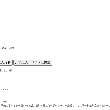
3,300円
税込
に入れる
お気に入りリストに追加
本庄 武・著
52944-1
ページ)
体系的に学べる教科書の第２版。増刷を重ねた初版から６年が経過し、この間の拘禁刑立法などの知