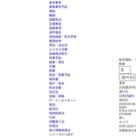
要件事実
家事事件手続
相続
離婚
国際私法
交通事故
債務整理
成年後見
借地借家・区分所有
建築紛争
商法・会社法
ビジネス法務
金融商品取引
民事手続
販売価格：
破産・再生
数量
労働
医療
刑法・刑事手続
カート
契約書
著者
執行・保全
武内謙治/
民法全般
発行元
信託法
日本評論社
金融・保険
発刊日
IT・インターネット
2026-06-09
税法
ISBN
経済法
978-4-535-
知的財産法
CD-ROM
行政
無し
消費者三法
サイズ
外国法
A5判 (312
個人情報保護法
刑事政策を
シリーズから探す