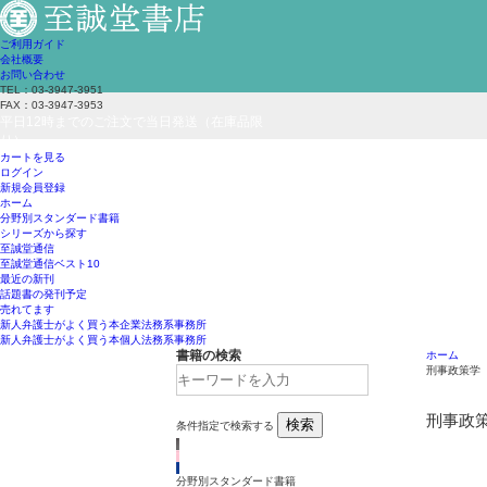
ご利用ガイド
会社概要
お問い合わせ
TEL：03-3947-3951
FAX：03-3947-3953
平日12時までのご注文で当日発送（在庫品限
り）
カートを見る
ログイン
新規会員登録
ホーム
分野別スタンダード書籍
シリーズから探す
至誠堂通信
至誠堂通信ベスト10
最近の新刊
話題書の発刊予定
売れてます
新人弁護士がよく買う本
企業法務系事務所
新人弁護士がよく買う本
個人法務系事務所
書籍の検索
ホーム
刑事政策学
刑事政
検索
条件指定で検索する
分野別スタンダード書籍