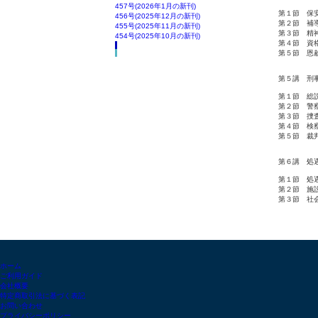
457号(2026年1月の新刊)
第１節 保
456号(2025年12月の新刊)
第２節 補
455号(2025年11月の新刊)
第３節 精
454号(2025年10月の新刊)
第４節 資
第５節 恩
第５講 刑
第１節 総
第２節 警
第３節 捜
第４節 検
第５節 裁
第６講 処
第１節 処
第２節 施
第３節 社
ホーム
ご利用ガイド
会社概要
特定商取引法に基づく表記
お問い合わせ
プライバシーポリシー