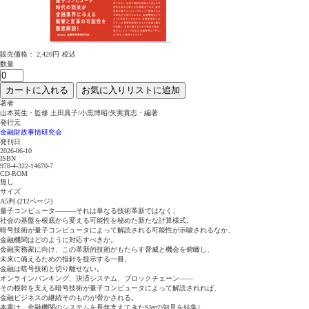
販売価格：
2,420円
税込
数量
カートに入れる
お気に入りリストに追加
著者
山本英生・監修 土田真子/小黒博昭/矢実貴志・編著
発行元
金融財政事情研究会
発刊日
2026-06-10
ISBN
978-4-322-14670-7
CD-ROM
無し
サイズ
A5判 (212ページ)
量子コンピュータ―――それは単なる技術革新ではなく、
社会の基盤を根底から変える可能性を秘めた新たな計算様式。
暗号技術が量子コンピュータによって解読される可能性が示唆されるなか、
金融機関はどのように対応すべきか。
金融実務家に向け、この革新的技術がもたらす脅威と機会を俯瞰し、
未来に備えるための指針を提示する一冊。
金融は暗号技術と切り離せない。
オンラインバンキング、決済システム、ブロックチェーン――
その根幹を支える暗号技術が量子コンピュータによって解読されれば、
金融ビジネスの継続そのものが脅かされる。
本書は、金融機関のシステムを長年支えてきたSIerの知見を結集し、