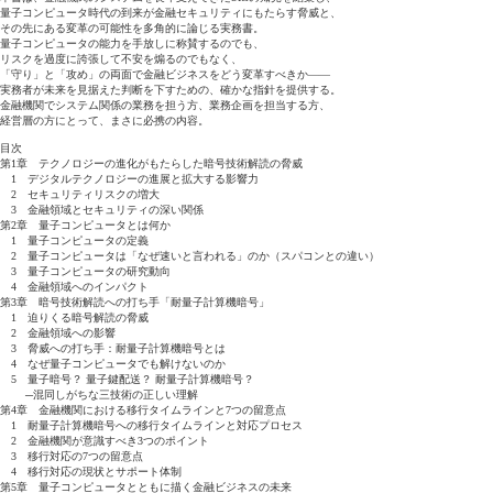
量子コンピュータ時代の到来が金融セキュリティにもたらす脅威と、
その先にある変革の可能性を多角的に論じる実務書。
量子コンピュータの能力を手放しに称賛するのでも、
リスクを過度に誇張して不安を煽るのでもなく、
「守り」と「攻め」の両面で金融ビジネスをどう変革すべきか――
実務者が未来を見据えた判断を下すための、確かな指針を提供する。
金融機関でシステム関係の業務を担う方、業務企画を担当する方、
経営層の方にとって、まさに必携の内容。
目次
第1章 テクノロジーの進化がもたらした暗号技術解読の脅威
1 デジタルテクノロジーの進展と拡大する影響力
2 セキュリティリスクの増大
3 金融領域とセキュリティの深い関係
第2章 量子コンピュータとは何か
1 量子コンピュータの定義
2 量子コンピュータは「なぜ速いと言われる」のか（スパコンとの違い）
3 量子コンピュータの研究動向
4 金融領域へのインパクト
第3章 暗号技術解読への打ち手「耐量子計算機暗号」
1 迫りくる暗号解読の脅威
2 金融領域への影響
3 脅威への打ち手：耐量子計算機暗号とは
4 なぜ量子コンピュータでも解けないのか
5 量子暗号？ 量子鍵配送？ 耐量子計算機暗号？
─混同しがちな三技術の正しい理解
第4章 金融機関における移行タイムラインと7つの留意点
1 耐量子計算機暗号への移行タイムラインと対応プロセス
2 金融機関が意識すべき3つのポイント
3 移行対応の7つの留意点
4 移行対応の現状とサポート体制
第5章 量子コンピュータとともに描く金融ビジネスの未来