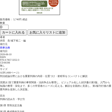
販売価格：
3,740円
税込
数量
カートに入れる
お気に入りリストに追加
著者
井田 良/城下裕二・編
発行元
商事法務
発刊日
2026-06-10
ISBN
978-4-7857-3252-3
CD-ROM
無し
サイズ
A5判 (408ページ)
刑法総論分野における重要判例の内容・位置づけ・射程等をコンパクトに解説
見開き2頁で重要判例の事実関係・法的争点を整理し、ビジュアル化した好評書の第3版。入門から
知識の整理・深化まで、多くの学習者のニーズに応える。解説を全面的に見直し、第2版刊行後の重
要判例を追加した決定版。
目次
判例の読み方・学び方
第1章 罪刑法定主義
第2章 構成要件該当性