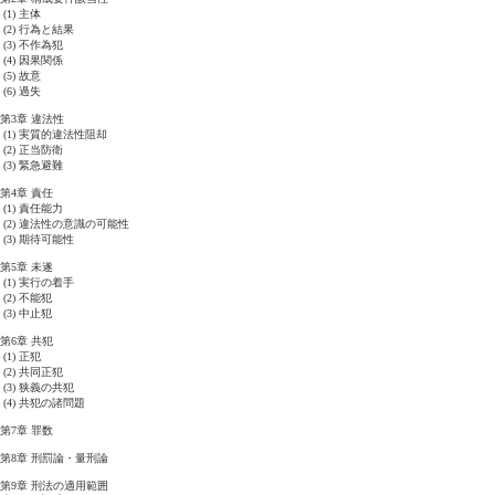
(1) 主体
(2) 行為と結果
(3) 不作為犯
(4) 因果関係
(5) 故意
(6) 過失
第3章 違法性
(1) 実質的違法性阻却
(2) 正当防衛
(3) 緊急避難
第4章 責任
(1) 責任能力
(2) 違法性の意識の可能性
(3) 期待可能性
第5章 未遂
(1) 実行の着手
(2) 不能犯
(3) 中止犯
第6章 共犯
(1) 正犯
(2) 共同正犯
(3) 狭義の共犯
(4) 共犯の諸問題
第7章 罪数
第8章 刑罰論・量刑論
第9章 刑法の適用範囲