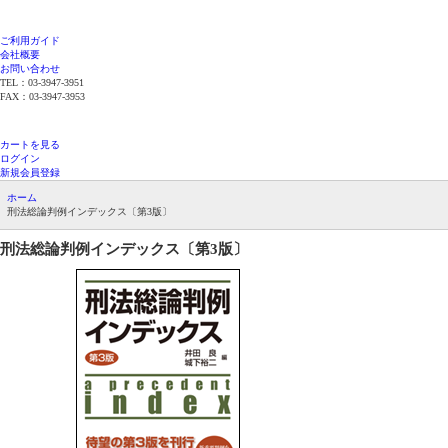
ご利用ガイド
会社概要
お問い合わせ
TEL：03-3947-3951
FAX：03-3947-3953
平日12時までのご注文で当日発送（在庫品限
り）
カートを見る
ログイン
新規会員登録
ホーム
刑法総論判例インデックス〔第3版〕
刑法総論判例インデックス〔第3版〕