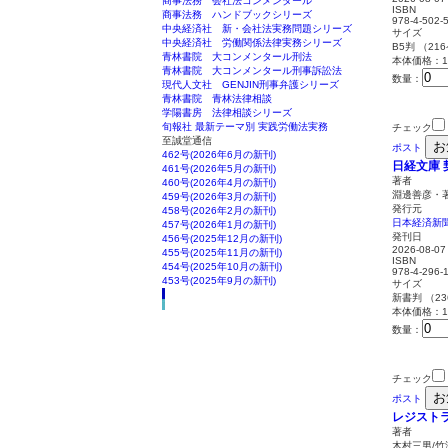
商事法務 会社法コンメンタール
ISBN
商事法務 ハンドブックシリーズ
978-4-502-
中央経済社 新・会社法実務問題シリーズ
サイズ
中央経済社 労働関係法律実務シリーズ
B5判 （21
青林書院 大コンメンタール刑法
本体価格：1,
青林書院 大コンメンタール刑事訴訟法
数量：
現代人文社 GENJIN刑事弁護シリーズ
青林書院 青林法律相談
学陽書房 法律相談シリーズ
旬報社 最新テーマ別 実践労働法実務
チェック
至誠堂通信
お
ポスト
462号(2026年6月の新刊)
日経文庫
461号(2026年5月の新刊)
著者
460号(2026年4月の新刊)
淵邊善彦・
459号(2026年3月の新刊)
発行元
458号(2026年2月の新刊)
日本経済新
457号(2026年1月の新刊)
発刊日
456号(2025年12月の新刊)
2026-08-07
455号(2025年11月の新刊)
ISBN
454号(2025年10月の新刊)
978-4-296-
453号(2025年9月の新刊)
サイズ
新書判 （2
本体価格：1,
数量：
チェック
お
ポスト
レジストラ
著者
木村三男/竹