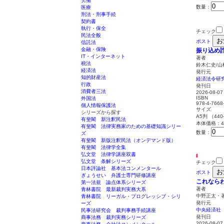
労働
数量：
医療
刑法・刑事手続
契約書
執行・保全
チェック
民法全般
お
ポスト
信託法
金融・保険
振り込め
IT・インターネット
著者
税法
鈴木仁史/山
経済法
発行元
知的財産法
経済法令研
行政
発刊日
消費者三法
2026-08-07
ISBN
外国法
978-4-7668
個人情報保護法
サイズ
シリーズから探す
A5判 （44
有斐閣 新注釈民法
本体価格：4,
有斐閣 法律実務家のための基礎知識シリー
数量：
ズ
有斐閣 新版注釈民法（オンデマンド版）
有斐閣 法律学全集
弘文堂 法律学講座双書
弘文堂 条解シリーズ
チェック
日本評論社 基本法コンメンタール
お
ポスト
ぎょうせい 弁護士専門研修講座
これなら
第一法規 論点体系シリーズ
著者
青林書院 最新裁判実務大系
中野正太・
青林書院 リーガル・プログレッシブ・シリ
発行元
ーズ
中央経済社
民事法研究会 裁判事務手続講座
発刊日
商事法務 裁判実務シリーズ
2026-08-07