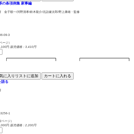
停等の条項例集
家事編
 金子順一/河野清孝/鈴木龍介/北詰健太郎/野上康雄・監修
36-09-3
0ページ）
100円
販売価格：3,410円
気に入りリストに追加
カートに入れる
を語る
著
-3256-1
72ページ）
000円
販売価格：2,200円