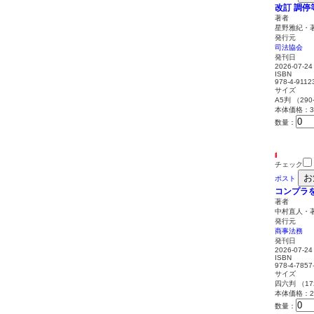
改訂 調
著者
星野雅紀・著
発行元
司法協会
発刊日
2026-07-24
ISBN
978-4-9112
サイズ
A5判 （29
本体価格：3,
数量：
チェック
お
ポスト
コンプラ
著者
中村直人・
発行元
商事法務
発刊日
2026-07-24
ISBN
978-4-7857
サイズ
四六判 （1
本体価格：2,
数量：