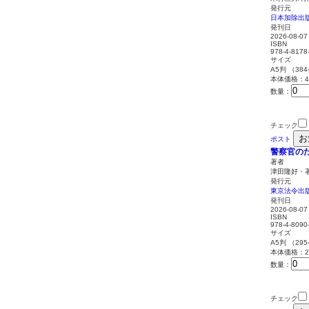
発行元
日本加除出
発刊日
2026-08-07
ISBN
978-4-8178
サイズ
A5判 （38
本体価格：4,
数量：
チェック
お
ポスト
警察官の
著者
津田隆好・
発行元
東京法令出
発刊日
2026-08-07
ISBN
978-4-8090
サイズ
A5判 （29
本体価格：2,
数量：
チェック