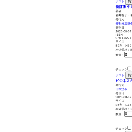
お
ポスト
新訂版 
著者
岩井智子・
発行元
発明推進協
発刊日
2026-08-07
ISBN
978-4-8271
サイズ
B5判 （43
本体価格：5,
数量：
チェック
お
ポスト
ビジネスガ
発行元
日本法令
発刊日
2026-08-07
サイズ
B5判 （11
本体価格：1,
数量：
チェック