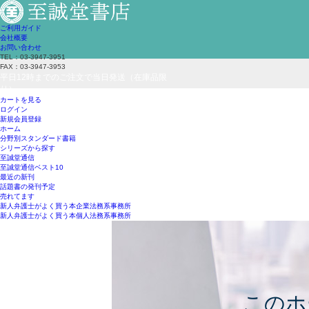
ご利用ガイド
会社概要
お問い合わせ
TEL：03-3947-3951
FAX：03-3947-3953
平日12時までのご注文で当日発送（在庫品限
り）
カートを見る
ログイン
新規会員登録
ホーム
分野別スタンダード書籍
シリーズから探す
至誠堂通信
至誠堂通信ベスト10
最近の新刊
話題書の発刊予定
売れてます
新人弁護士がよく買う本
企業法務系事務所
新人弁護士がよく買う本
個人法務系事務所
このホ