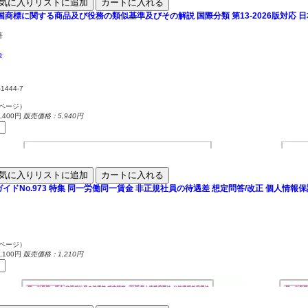
気に入りリストに追加
カートに入れる
中国商標に関する商品及び役務の類似基準及びその解説
国際分類 第13-2026版対応
著
会
-1444-7
6ページ）
400円
販売価格：5,940円
気に入りリストに追加
カートに入れる
イドNo.973
特集 同一労働同一賃金 非正規社員の待遇差 想定問答/改正 個人情報
6ページ）
100円
販売価格：1,210円