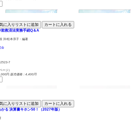
気に入りリストに追加
カートに入れる
詐欺救済法実務手続Q＆A
根 洋/松本淳子・編著
究会
-2523-7
0ページ）
000円
販売価格：4,400円
気に入りリストに追加
カートに入れる
わかる
決算書キホン50！（2027年版）
著