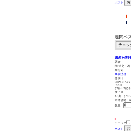
お
ポスト
週間ベ
チェッ
遺産分割
著者
関 述之・著
発行元
商事法務
発刊日
2026-07-27
ISBN
978-4-7857
サイズ
A5判 （73
本体価格：6,
数量：
チェック
お
ポスト