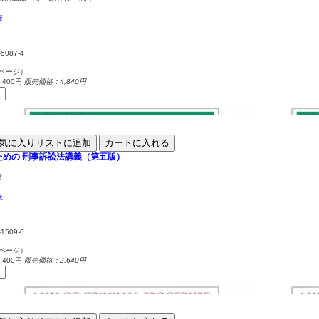
版
-5087-4
4ページ）
400円
販売価格：4,840円
気に入りリストに追加
カートに入れる
ための
刑事訴訟法講義（第五版）
著
版
-1509-0
5ページ）
400円
販売価格：2,640円