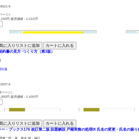
59621-6
6ページ）
100円
販売価格：1,210円
気に入りリストに追加
カートに入れる
契約書の見方･つくり方（第3版）
著
聞出版
12657-6
36ページ）
300円
販売価格：1,430円
気に入りリストに追加
カートに入れる
ー・ブックス176
改訂第二版 設題解説 戸籍実務の処理IX
氏名の変更・氏名の振り
澤雅二郎・著 青木 惺・補訂