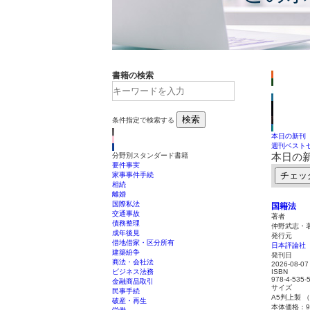
書籍の検索
検索
条件指定で検索する
本日の新刊
週刊ベスト
本日の
分野別スタンダード書籍
要件事実
チェッ
家事事件手続
相続
離婚
国際私法
国籍法
交通事故
著者
債務整理
仲野武志・
成年後見
発行元
借地借家・区分所有
日本評論社
建築紛争
発刊日
商法・会社法
2026-08-07
ビジネス法務
ISBN
978-4-535-
金融商品取引
サイズ
民事手続
A5判上製 
破産・再生
本体価格：9,