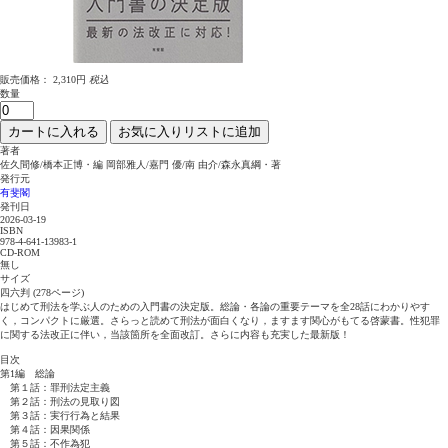
販売価格：
2,310円
税込
数量
カートに入れる
お気に入りリストに追加
著者
佐久間修/橋本正博・編 岡部雅人/嘉門 優/南 由介/森永真綱・著
発行元
有斐閣
発刊日
2026-03-19
ISBN
978-4-641-13983-1
CD-ROM
無し
サイズ
四六判 (278ページ)
はじめて刑法を学ぶ人のための入門書の決定版。総論・各論の重要テーマを全28話にわかりやす
く，コンパクトに厳選。さらっと読めて刑法が面白くなり，ますます関心がもてる啓蒙書。性犯罪
に関する法改正に伴い，当該箇所を全面改訂。さらに内容も充実した最新版！
目次
第1編 総論
第１話：罪刑法定主義
第２話：刑法の見取り図
第３話：実行行為と結果
第４話：因果関係
第５話：不作為犯