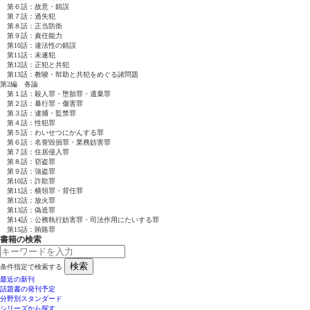
第６話：故意・錯誤
第７話：過失犯
第８話：正当防衛
第９話：責任能力
第10話：違法性の錯誤
第11話：未遂犯
第12話：正犯と共犯
第13話：教唆・幇助と共犯をめぐる諸問題
第2編 各論
第１話：殺人罪・堕胎罪・遺棄罪
第２話：暴行罪・傷害罪
第３話：逮捕・監禁罪
第４話：性犯罪
第５話：わいせつにかんする罪
第６話：名誉毀損罪・業務妨害罪
第７話：住居侵入罪
第８話：窃盗罪
第９話：強盗罪
第10話：詐欺罪
第11話：横領罪・背任罪
第12話：放火罪
第13話：偽造罪
第14話：公務執行妨害罪・司法作用にたいする罪
第15話：賄賂罪
書籍の検索
検索
条件指定で検索する
最近の新刊
話題書の発刊予定
分野別スタンダード
シリーズから探す