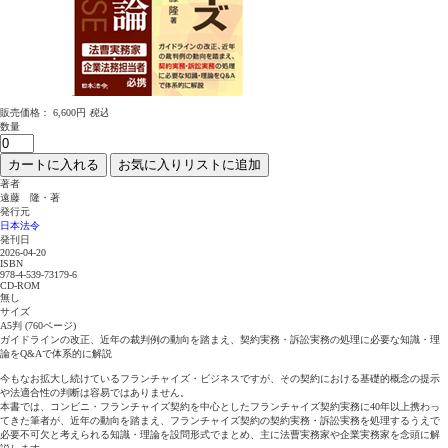
販売価格：
6,600円
税込
数量
カートに入れる
お気に入りリストに追加
著者
遠藤 隆・著
発行元
日本法令
発刊日
2026-04-20
ISBN
978-4-539-73179-6
CD-ROM
無し
サイズ
A5判 (760ページ)
ガイドラインの改正、近年の裁判例の動向を踏まえ、契約実務・訴訟実務の処理に必要な知識・理
論をQ&Aで体系的に解説
今もなお拡大し続けているフランチャイズ・ビジネスですが、その契約における基礎的概念の提示
や法適合性の判断は容易ではありません。
本書では、コンビニ・フランチャイズ契約を中心としたフランチャイズ契約実務に40年以上携わっ
てきた筆者が、近年の動向を踏まえ、フランチャイズ契約の契約実務・訴訟実務を処理するうえで
必要不可欠と考えられる知識・理論を設問形式でまとめ、主に法曹実務家や企業実務家を念頭に解