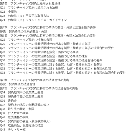
第5節 フランチャイズ契約に適用される法律
Q21 フランチャイズ契約に適用される法律
Q22 小振法
Q23 独禁法（１）不公正な取引方法
Q24 独禁法（２）フランチャイズ・ガイドライン
第2章 フランチャイズ契約に特有の条項の整理・分類と法適合性の要件
序説 契約条項の体系的整理・分類
第1節 フランチャイズ契約に特有の条項の整理・分類と法適合性の要件
Q25 フランチャイズ契約に特有の条項
Q26 フランチャイジーの営業活動以外の行為を制限・禁止する条項
Q27 フランチャイジーの営業活動以外の行為を制限・禁止する条項の法適合性の要件
Q28 フランチャイジーの営業活動を指定・義務づける条項
Q29 フランチャイジーの営業活動を指定・義務づける条項の性質
Q30 フランチャイジーの営業活動を指定・義務づける条項の法適合性の要件
Q31 フランチャイジーの営業活動に対する推奨、助言・指導を規定する条項
Q32 フランチャイジーの営業活動に対する推奨、助言・指導を規定する条項の性質
Q33 フランチャイジーの営業活動に対する推奨、助言・指導を規定する条項の法適合性の要件
第3章 フランチャイズ契約の条項の法適合性の判断
序説 契約条項の法適合性
第1節 フランチャイズ契約に特有の条項の法適合性の判断
Q34 契約期間中の競業禁止義務
Q35 契約終了後の競業禁止義務
Q36 違約金
Q37 契約上の地位の無断譲渡の禁止
Q38 取引先の指定・制限
Q39 仕入数量の強要
Q40 販売価格の制限
Q41 契約内容の変更（新規事業導入）
Q42 取扱商品、販売方法の指定
Q43 テリトリー権