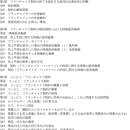
第2節 フランチャイズ契約の終了を規定する条項の法適合性の判断
Q44 契約期間
Q45 契約の解除原因
Q46 フランチャイザーの中途解約
Q47 フランチャイジーの中途解約
Q48 更新拒絶のやむを得ない事由
第4章 フランチャイズ契約の締結過程における情報提供義務
序説 情報提供義務
第1節 売上予測に関する情報の提供義務
Q49 フランチャイズ・ガイドライン
Q50 売上予測を提示した場合の情報提供義務（１）裁判例
Q51 売上予測を提示した場合の情報提供義務（２）法的根拠
Q52 売上予測を提示すべき積極的な義務
Q53 売上予測の実務
Q54 売上予測の限界と提示方法
第2節 契約（フランチャイズ・パッケージ）の内容に関する情報の提供義務
Q55 契約（フランチャイズ・パッケージ）の内容に関する情報の提供義務
第5章 コンビニ・フランチャイズ契約
序説 コンビニ・フランチャイズ契約
第1節 コンビニ・フランチャイズ契約の概要と特徴
Q56 コンビニ・フランチャイズ契約の概要
Q57 コンビニ・フランチャイズ契約の特徴
第2節 コンビニ・フランチャイズ契約に特有の仕組みと、これに関連する法的問題
Q58 ロイヤルティ（売上原価）の計算方法
Q59 ロス・チャージ訴訟
Q60 廃棄ロス、棚卸ロスにロイヤルティをかけているか
Q61 廃棄ロスを売上原価に含めず、販管費（営業費）とする会計処理と増量発注の強要のおそれ
Q62 見切り販売の制限
Q63 商品・仕入先の推奨
Q64 商品の仕入代金の代行支払の仕組み
Q65 商品の仕入代金の代行支払と報告訴訟、請求書訴訟