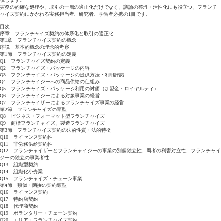
説します。
実務の的確な処理や、取引の一層の適正化だけでなく、議論の整理・活性化にも役立つ、フランチ
ャイズ契約にかかわる実務担当者、研究者、学習者必携の1冊です。
目次
序章 フランチャイズ契約の体系化と取引の適正化
第1章 フランチャイズ契約の概念
序説 基本的概念の理念的考察
第1節 フランチャイズ契約の定義
Q1 フランチャイズ契約の定義
Q2 フランチャイズ・パッケージの内容
Q3 フランチャイズ・パッケージの提供方法・利用許諾
Q4 フランチャイジーへの商品供給の仕組み
Q5 フランチャイズ・パッケージ利用の対価（加盟金・ロイヤルティ）
Q6 フランチャイジーによる対象事業の経営
Q7 フランチャイザーによるフランチャイズ事業の経営
第2節 フランチャイズの類型
Q8 ビジネス・フォーマット型フランチャイズ
Q9 商標フランチャイズ、製造フランチャイズ
第3節 フランチャイズ契約の法的性質・法的特徴
Q10 ライセンス契約性
Q11 非労務供給契約性
Q12 フランチャイザーとフランチャイジーの事業の別個独立性、両者の利害対立性、フランチャイ
ジーの独立の事業者性
Q13 組織型契約
Q14 組織化小売業
Q15 フランチャイズ・チェーン事業
第4節 類似・隣接の契約類型
Q16 ライセンス契約
Q17 特約店契約
Q18 代理商契約
Q19 ボランタリー・チェーン契約
Q20 エリア・フランチャイズ契約