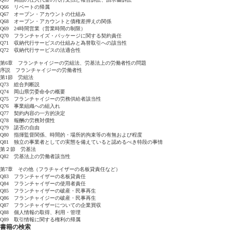
Q66 リベートの帰属
Q67 オープン・アカウントの仕組み
Q68 オープン・アカウントと債権差押えの関係
Q69 24時間営業（営業時間の制限）
Q70 フランチャイズ・パッケージに関する契約責任
Q71 収納代行サービスの仕組みと為替取引への該当性
Q72 収納代行サービスの法適合性
第6章 フランチャイジーの労組法、労基法上の労働者性の問題
序説 フランチャイジーの労働者性
第1節 労組法
Q73 総合判断説
Q74 岡山県労委命令の概要
Q75 フランチャイジーの労務供給者該当性
Q76 事業組織への組入れ
Q77 契約内容の一方的決定
Q78 報酬の労務対償性
Q79 諾否の自由
Q80 指揮監督関係、時間的・場所的拘束等の有無および程度
Q81 独立の事業者としての実態を備えていると認めるべき特段の事情
第２節 労基法
Q82 労基法上の労働者該当性
第7章 その他（フラチャイザーの名板貸責任など）
Q83 フランチャイザーの名板貸責任
Q84 フランチャイザーの使用者責任
Q85 フランチャイザーの破産・民事再生
Q86 フランチャイジーの破産・民事再生
Q87 フランチャイザーについての企業買収
Q88 個人情報の取得、利用・管理
Q89 取引情報に関する権利の帰属
書籍の検索