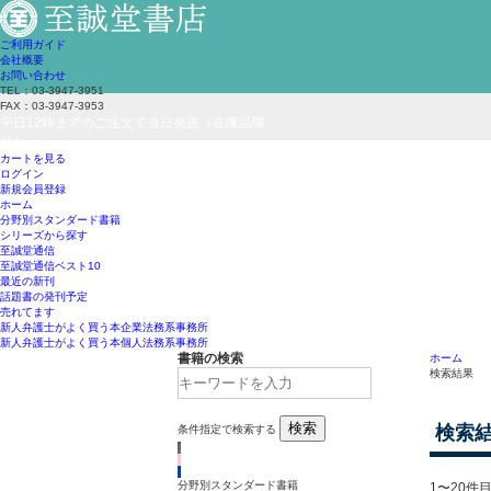
ご利用ガイド
会社概要
お問い合わせ
TEL：03-3947-3951
FAX：03-3947-3953
平日12時までのご注文で当日発送（在庫品限
り）
カートを見る
ログイン
新規会員登録
ホーム
分野別スタンダード書籍
シリーズから探す
至誠堂通信
至誠堂通信ベスト10
最近の新刊
話題書の発刊予定
売れてます
新人弁護士がよく買う本
企業法務系事務所
新人弁護士がよく買う本
個人法務系事務所
書籍の検索
ホーム
検索結果
検索
検索
条件指定で検索する
分野別スタンダード書籍
1〜20件