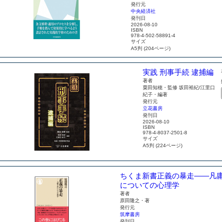
発行元
中央経済社
発刊日
2026-08-10
ISBN
978-4-502-58891-4
サイズ
A5判 (204ページ)
実践 刑事手続 逮捕編
著者
粟田知穂・監修 坂田裕紀/江里口
紀子・編著
発行元
立花書房
発刊日
2026-08-10
ISBN
978-4-8037-2501-8
サイズ
A5判 (224ページ)
ちくま新書
正義の暴走
――凡
についての心理学
著者
原田隆之・著
発行元
筑摩書房
発刊日