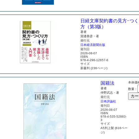
日経文庫
契約書の見方･つく
方（第3版）
著者
淵邊善彦・著
発行元
日本経済新聞出版
発刊日
2026-08-07
ISBN
978-4-296-12657-6
サイズ
新書判 (236ページ)
国籍法
本体価格
著者
数量：
仲野武志・著
カー
発行元
日本評論社
発刊日
2026-08-07
ISBN
978-4-535-52883-
3
サイズ
A5判上製 (616ペー
ジ)