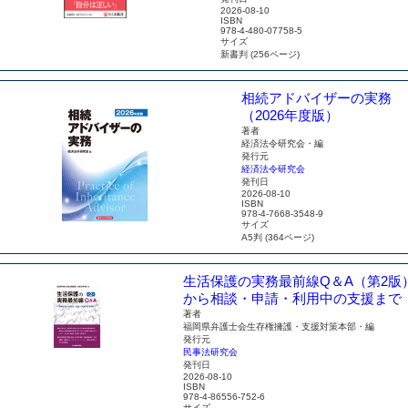
2026-08-10
ISBN
978-4-480-07758-5
サイズ
新書判 (256ページ)
相続アドバイザーの実務
（2026年度版）
著者
経済法令研究会・編
発行元
経済法令研究会
発刊日
2026-08-10
ISBN
978-4-7668-3548-9
サイズ
A5判 (364ページ)
生活保護の実務最前線Q＆A（第2版
から相談・申請・利用中の支援まで
著者
福岡県弁護士会生存権擁護・支援対策本部・編
発行元
民事法研究会
発刊日
2026-08-10
ISBN
978-4-86556-752-6
サイズ