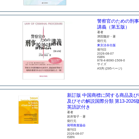
警察官のための
刑事
講義（第五版）
著者
津田隆好・著
発行元
東京法令出版
発刊日
2026-08-07
ISBN
978-4-8090-1509-0
サイズ
A5判 (295ページ)
新訂版 中国商標に関する商品及
及びその解説
国際分類 第13-202
英語訳付き
著者
岩井智子・著
発行元
発明推進協会
発刊日
2026-08-07
ISBN