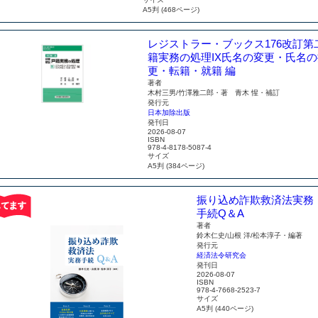
A5判 (468ページ)
レジストラー・ブックス176
改訂第
籍実務の処理IX
氏名の変更・氏名の
更・転籍・就籍 編
著者
木村三男/竹澤雅二郎・著 青木 惺・補訂
発行元
日本加除出版
発刊日
2026-08-07
ISBN
978-4-8178-5087-4
サイズ
A5判 (384ページ)
振り込め詐欺救済法実務
手続Q＆A
著者
鈴木仁史/山根 洋/松本淳子・編著
発行元
経済法令研究会
発刊日
2026-08-07
ISBN
978-4-7668-2523-7
サイズ
A5判 (440ページ)