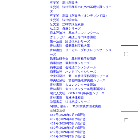
有斐閣 新注釈民法
有斐閣 法律実務家のための基礎知識シリー
ズ
有斐閣 新版注釈民法（オンデマンド版）
有斐閣 法律学全集
弘文堂 法律学講座双書
弘文堂 条解シリーズ
日本評論社 基本法コンメンタール
ぎょうせい 弁護士専門研修講座
第一法規 論点体系シリーズ
青林書院 最新裁判実務大系
青林書院 リーガル・プログレッシブ・シリ
ーズ
民事法研究会 裁判事務手続講座
商事法務 裁判実務シリーズ
商事法務 会社法コンメンタール
商事法務 ハンドブックシリーズ
中央経済社 新・会社法実務問題シリーズ
中央経済社 労働関係法律実務シリーズ
青林書院 大コンメンタール刑法
青林書院 大コンメンタール刑事訴訟法
現代人文社 GENJIN刑事弁護シリーズ
青林書院 青林法律相談
学陽書房 法律相談シリーズ
旬報社 最新テーマ別 実践労働法実務
至誠堂通信
463号(2026年7月の新刊)
462号(2026年6月の新刊)
461号(2026年5月の新刊)
460号(2026年4月の新刊)
459号(2026年3月の新刊)
458号(2026年2月の新刊)