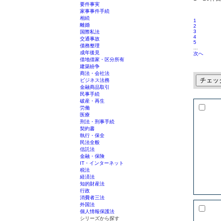
要件事実
家事事件手続
相続
1
離婚
2
3
国際私法
4
交通事故
5
債務整理
...
成年後見
次へ
借地借家・区分所有
建築紛争
商法・会社法
チェッ
ビジネス法務
金融商品取引
民事手続
破産・再生
労働
医療
刑法・刑事手続
契約書
執行・保全
民法全般
信託法
金融・保険
IT・インターネット
税法
経済法
知的財産法
行政
消費者三法
外国法
個人情報保護法
シリーズから探す