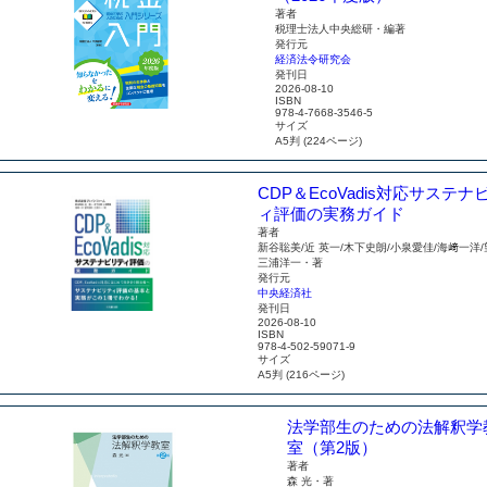
著者
税理士法人中央総研・編著
発行元
経済法令研究会
発刊日
2026-08-10
ISBN
978-4-7668-3546-5
サイズ
A5判 (224ページ)
CDP＆EcoVadis対応
サステナ
ィ評価の実務ガイド
著者
新谷聡美/近 英一/木下史朗/小泉愛佳/海﨑一洋/
三浦洋一・著
発行元
中央経済社
発刊日
2026-08-10
ISBN
978-4-502-59071-9
サイズ
A5判 (216ページ)
法学部生のための
法解釈学
室（第2版）
著者
森 光・著