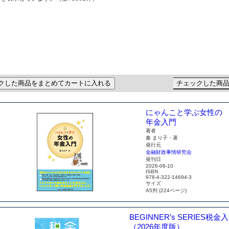
クした商品をまとめてカートに入れる
チェックした商
にゃんこと学ぶ
女性の
年金入門
著者
秦 まり子・著
発行元
金融財政事情研究会
発刊日
2026-08-10
ISBN
978-4-322-14694-3
サイズ
A5判 (224ページ)
BEGINNER’s SERIES
税金入
（2026年度版）